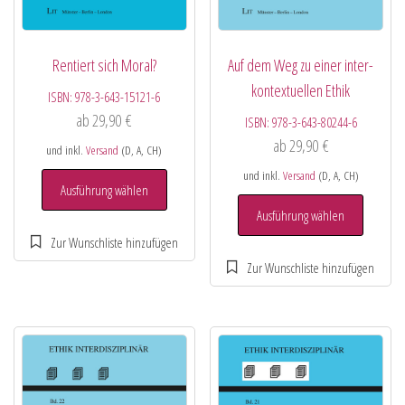
Rentiert sich Moral?
Auf dem Weg zu einer inter-
kontextuellen Ethik
ISBN:
978-3-643-15121-6
ab
29,90
€
ISBN:
978-3-643-80244-6
ab
29,90
€
und inkl.
Versand
(D, A, CH)
und inkl.
Versand
(D, A, CH)
Ausführung wählen
Ausführung wählen