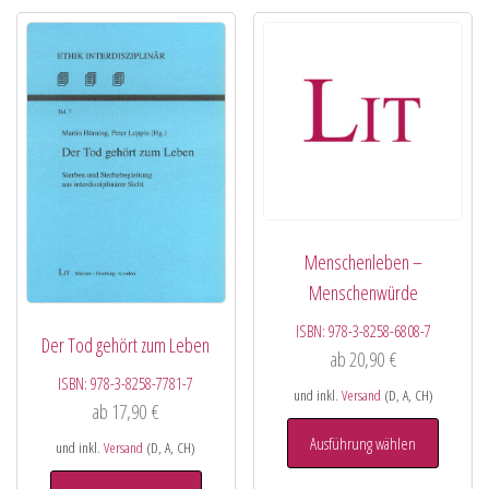
Menschenleben –
Menschenwürde
ISBN:
978-3-8258-6808-7
Der Tod gehört zum Leben
ab
20,90
€
ISBN:
978-3-8258-7781-7
und inkl.
Versand
(D, A, CH)
ab
17,90
€
Ausführung wählen
und inkl.
Versand
(D, A, CH)