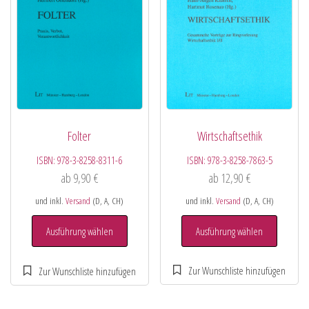
Wirtschaftsethik
Folter
ISBN:
978-3-8258-7863-5
ISBN:
978-3-8258-8311-6
ab
12,90
€
ab
9,90
€
und inkl.
Versand
(D, A, CH)
und inkl.
Versand
(D, A, CH)
Ausführung wählen
Ausführung wählen