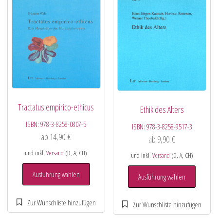
Tractatus empirico-ethicus
Ethik des Alters
ISBN:
978-3-8258-0807-5
ISBN:
978-3-8258-9517-3
ab
14,90
€
ab
9,90
€
und inkl.
Versand
(D, A, CH)
und inkl.
Versand
(D, A, CH)
Ausführung wählen
Ausführung wählen