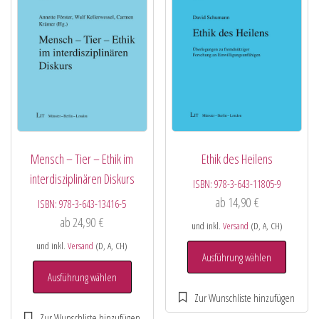
Mensch – Tier – Ethik im
Ethik des Heilens
interdisziplinären Diskurs
ISBN:
978-3-643-11805-9
ab
14,90
€
ISBN:
978-3-643-13416-5
ab
24,90
€
und inkl.
Versand
(D, A, CH)
und inkl.
Versand
(D, A, CH)
Ausführung wählen
Ausführung wählen