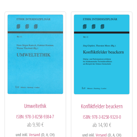
Umweltethik
Konfliktfelder beackern
ISBN:
978-3-8258-9384-7
ISBN:
978-3-8258-9320-0
ab
9,90
€
ab
14,90
€
und inkl.
Versand
(D, A, CH)
und inkl.
Versand
(D, A, CH)