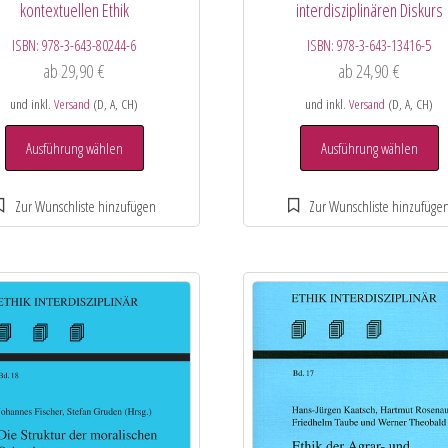
kontextuellen Ethik
interdisziplinären Diskurs
ISBN:
978-3-643-80244-6
ISBN:
978-3-643-13416-5
ab
29,90
€
ab
24,90
€
und inkl.
Versand
(D, A, CH)
und inkl.
Versand
(D, A, CH)
Ausführung wählen
Ausführung wählen