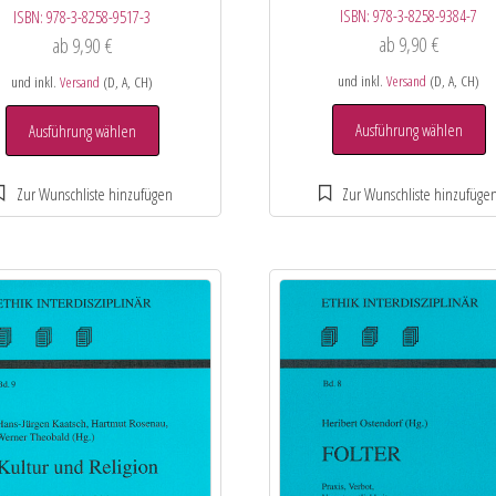
ISBN:
978-3-8258-9384-7
ISBN:
978-3-8258-9517-3
ab
9,90
€
ab
9,90
€
und inkl.
Versand
(D, A, CH)
und inkl.
Versand
(D, A, CH)
Ausführung wählen
Ausführung wählen