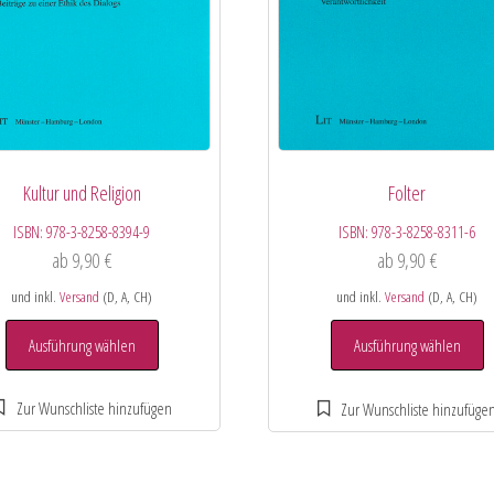
Kultur und Religion
Folter
ISBN:
978-3-8258-8394-9
ISBN:
978-3-8258-8311-6
ab
9,90
€
ab
9,90
€
und inkl.
Versand
(D, A, CH)
und inkl.
Versand
(D, A, CH)
Ausführung wählen
Ausführung wählen