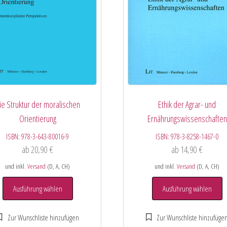
ie Struktur der moralischen
Ethik der Agrar- und
Orientierung
Ernährungswissenschaften
ISBN:
978-3-643-80016-9
ISBN:
978-3-8258-1467-0
ab
20,90
€
ab
14,90
€
und inkl.
Versand
(D, A, CH)
und inkl.
Versand
(D, A, CH)
Ausführung wählen
Ausführung wählen