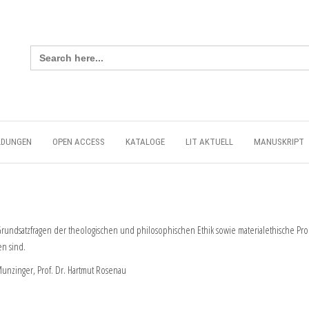
Search
for:
LDUNGEN
OPEN ACCESS
KATALOGE
LIT AKTUELL
MANUSKRIPT
Grundsatzfragen der theologischen und philosophischen Ethik sowie materialethische Pr
en sind.
unzinger, Prof. Dr. Hartmut Rosenau