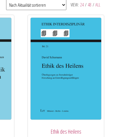
VIEW:
24
/
48
/
ALL
Ethik des Heilens