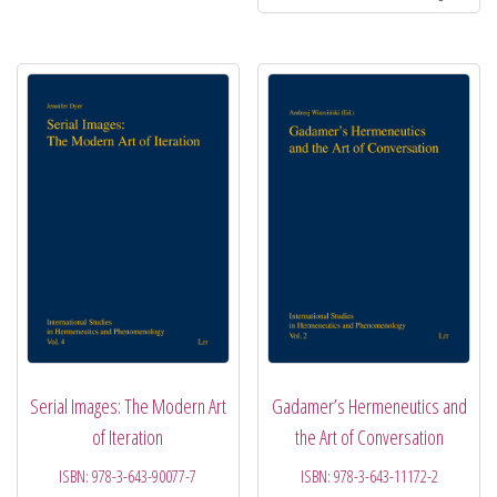
Serial Images: The Modern Art
Gadamer’s Hermeneutics and
of Iteration
the Art of Conversation
ISBN:
978-3-643-90077-7
ISBN:
978-3-643-11172-2