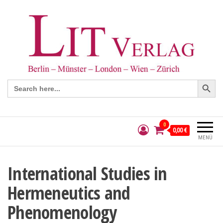
Search Button
Search
for:
0
0,00 €
MENÜ
International Studies in
Hermeneutics and
Phenomenology