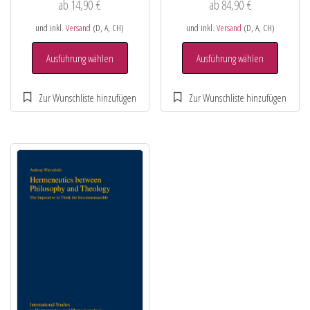
ab
14,90
€
ab
84,90
€
und inkl.
Versand
(D, A, CH)
und inkl.
Versand
(D, A, CH)
Ausführung wählen
Ausführung wählen