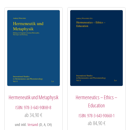
Hermeneutik und Metaphysik
Hermeneutics – Ethics –
Education
ISBN:
978-3-643-90869-8
ab
34,90
€
ISBN:
978-3-643-90660-1
ab
84,90
€
und inkl.
Versand
(D, A, CH)