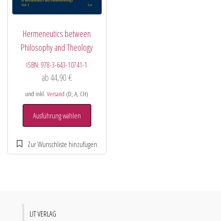
Hermeneutics between
Philosophy and Theology
ISBN:
978-3-643-10741-1
ab
44,90
€
und inkl.
Versand
(D, A, CH)
Ausführung wählen
LIT VERLAG