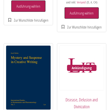
und inkl.
Versand
(D, A, CH)
Ausführung wählen
Ausführung wählen
Ankündigung
Disease, Delusion and
Divinization