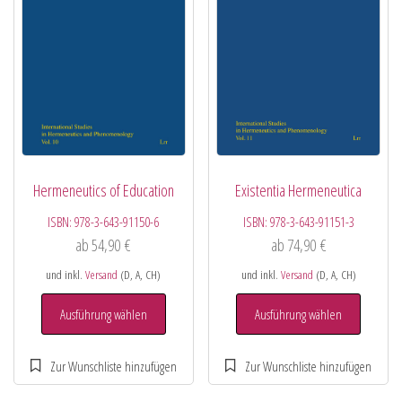
Hermeneutics of Education
Existentia Hermeneutica
ISBN:
978-3-643-91150-6
ISBN:
978-3-643-91151-3
ab
54,90
€
ab
74,90
€
und inkl.
Versand
(D, A, CH)
und inkl.
Versand
(D, A, CH)
Ausführung wählen
Ausführung wählen