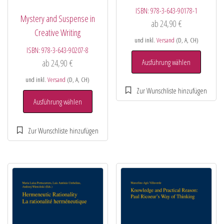
ISBN:
978-3-643-90178-1
Mystery and Suspense in
ab
24,90
€
Creative Writing
und inkl.
Versand
(D, A, CH)
ISBN:
978-3-643-90207-8
Ausführung wählen
ab
24,90
€
und inkl.
Versand
(D, A, CH)
Ausführung wählen