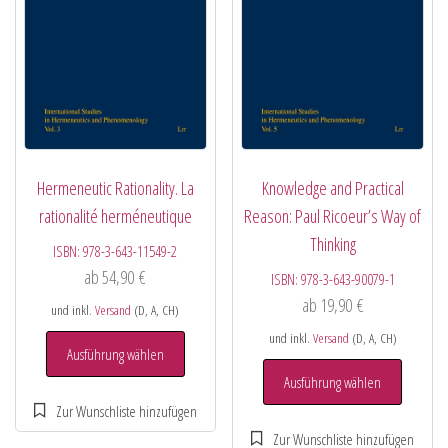
Hermeneutic Rationality. La
Knowledge and Practical
rationalité herméneutique
Reason: Paul Ricoeur’s Way of
Thinking
ISBN:
978-3-643-11549-2
ab
54,90
€
ISBN:
978-3-643-90079-1
ab
19,90
€
und inkl.
Versand
(D, A, CH)
und inkl.
Versand
(D, A, CH)
Ausführung wählen
Ausführung wählen