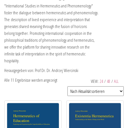
"International Studies in Hermeneutics and Phenomenology"
foster the dialogue between hermeneutics and phenomenology.
The description of lived experience and interpretation that
generates shared meaning through the fusion of horizons
belong together. Promoting international cooperation in the
philosophical traditions of phenomenology and hermeneutics,
we offer the platform for sharing innovative research on the
infinite task of interpretation in the spirit of hermeneutic
hospitality.
Herausgegeben von: Prof Dr. Dr. Andrzej Wiercinski
Alle 11 Ergebnisse werden angezeigt
VIEW:
24
/
48
/
ALL