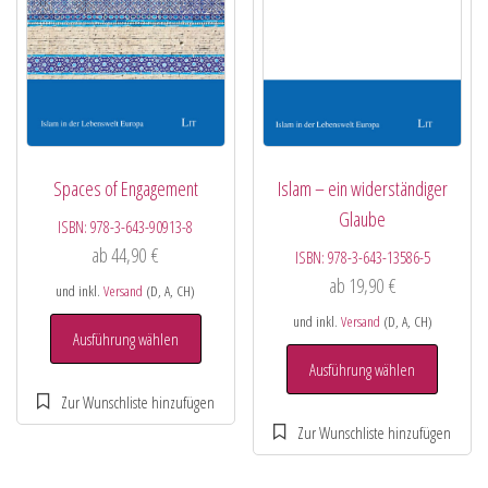
Spaces of Engagement
Islam – ein widerständiger
Glaube
ISBN:
978-3-643-90913-8
ab
44,90
€
ISBN:
978-3-643-13586-5
ab
19,90
€
und inkl.
Versand
(D, A, CH)
und inkl.
Versand
(D, A, CH)
Ausführung wählen
Ausführung wählen