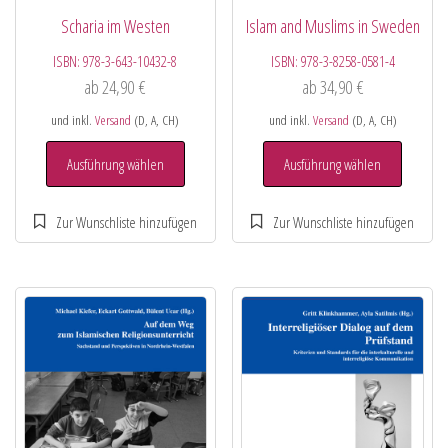
Scharia im Westen
Islam and Muslims in Sweden
ISBN:
978-3-643-10432-8
ISBN:
978-3-8258-0581-4
ab
24,90
€
ab
34,90
€
und inkl.
Versand
(D, A, CH)
und inkl.
Versand
(D, A, CH)
Ausführung wählen
Ausführung wählen