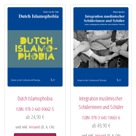
Dutch Islamophobia
Integration muslimischer
Schülerinnen und Schüler
ISBN:
978-3-643-90662-5
ab
24,90
€
ISBN:
978-3-643-10663-6
ab
49,90
€
und inkl.
Versand
(D, A, CH)
und inkl.
Versand
(D, A, CH)