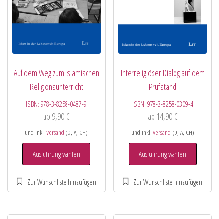
Auf dem Weg zum Islamischen
Interreligiöser Dialog auf dem
Religionsunterricht
Prüfstand
ISBN:
978-3-8258-0487-9
ISBN:
978-3-8258-0309-4
ab
9,90
€
ab
14,90
€
und inkl.
Versand
(D, A, CH)
und inkl.
Versand
(D, A, CH)
Ausführung wählen
Ausführung wählen