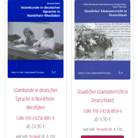
Islamkunde in deutscher
Staatlicher Islamunterricht in
Sprache in Nordrhein-
Deutschland
Westfalen
ISBN:
978-3-8258-8830-4
ISBN:
978-3-8258-8881-9
ab
9,90
€
ab
24,90
€
und inkl.
Versand
(D, A, CH)
und inkl.
Versand
(D, A, CH)