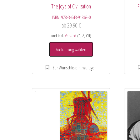
The Joys of Civilization
F
ISBN:
978-3-643-91868-0
ab
29,90
€
und inkl.
Versand
(D, A, CH)
Ausführung wählen