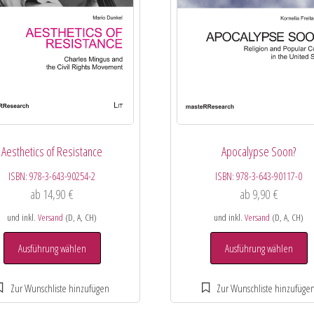
Aesthetics of Resistance
Apocalypse Soon?
ISBN:
978-3-643-90254-2
ISBN:
978-3-643-90117-0
ab
14,90
€
ab
9,90
€
und inkl.
Versand
(D, A, CH)
und inkl.
Versand
(D, A, CH)
Ausführung wählen
Ausführung wählen