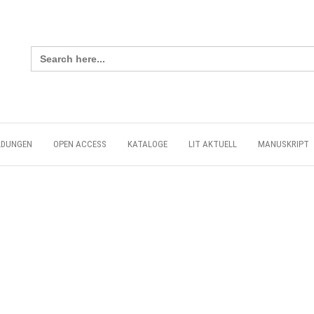
Search
for:
LDUNGEN
OPEN ACCESS
KATALOGE
LIT AKTUELL
MANUSKRIPT