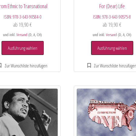
rom Ethnic to Transnational
For (Dear) Life
ISBN:
978-3-643-90584-0
ISBN:
978-3-643-90575-8
ab
19,90
€
ab
19,90
€
und inkl.
Versand
(D, A, CH)
und inkl.
Versand
(D, A, CH)
Ausführung wählen
Ausführung wählen