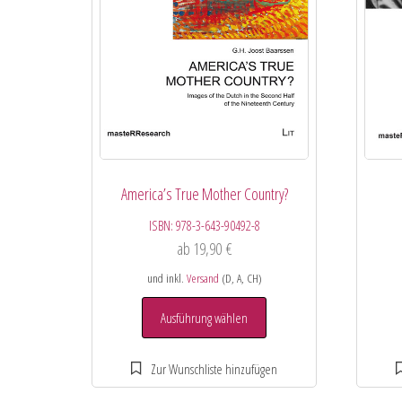
America’s True Mother Country?
ISBN:
978-3-643-90492-8
ab
19,90
€
und inkl.
Versand
(D, A, CH)
Ausführung wählen