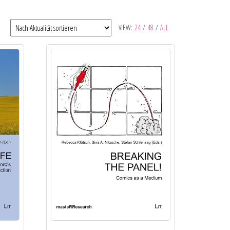
VIEW:
24
/
48
/
ALL