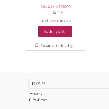
ISBN:
978-3-643-10954-5
ab
14,90
€
und inkl.
Versand
(D, A, CH)
Ausführung wählen
LIT VERLAG
Fresnostr. 2
48159 Münster