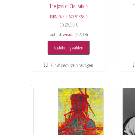
The Joys of Civilization
F
ISBN:
978-3-643-91868-0
ab
29,90
€
und inkl.
Versand
(D, A, CH)
Ausführung wählen