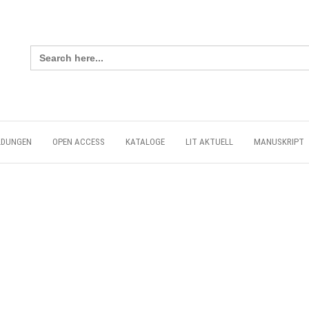
Search
for:
LDUNGEN
OPEN ACCESS
KATALOGE
LIT AKTUELL
MANUSKRIPT