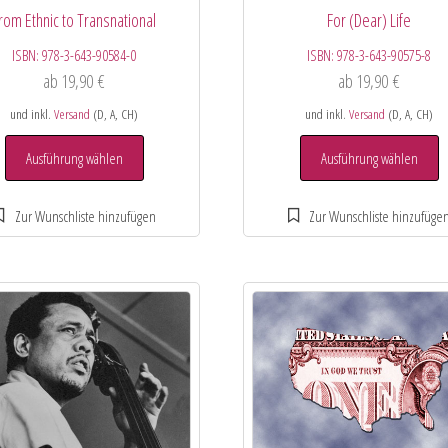
rom Ethnic to Transnational
For (Dear) Life
ISBN:
978-3-643-90584-0
ISBN:
978-3-643-90575-8
ab
19,90
€
ab
19,90
€
und inkl.
Versand
(D, A, CH)
und inkl.
Versand
(D, A, CH)
Ausführung wählen
Ausführung wählen