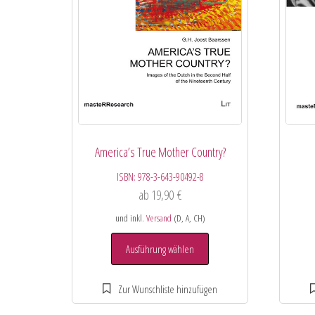
America’s True Mother Country?
ISBN:
978-3-643-90492-8
ab
19,90
€
und inkl.
Versand
(D, A, CH)
Ausführung wählen