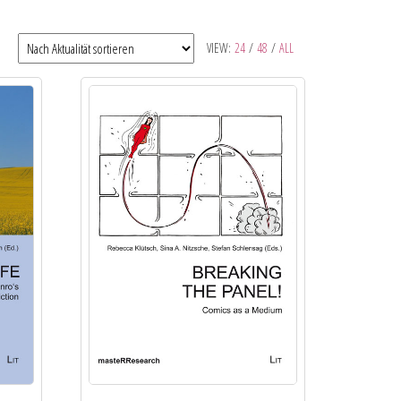
VIEW:
24
/
48
/
ALL