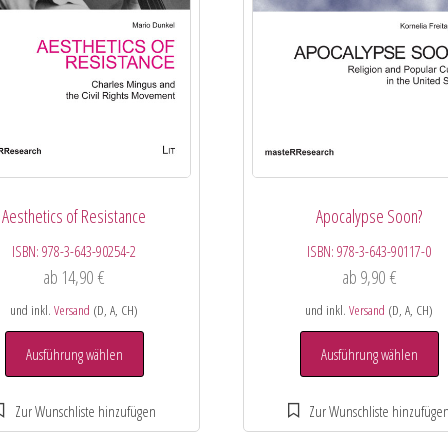
Aesthetics of Resistance
Apocalypse Soon?
ISBN:
978-3-643-90254-2
ISBN:
978-3-643-90117-0
ab
14,90
€
ab
9,90
€
und inkl.
Versand
(D, A, CH)
und inkl.
Versand
(D, A, CH)
Ausführung wählen
Ausführung wählen