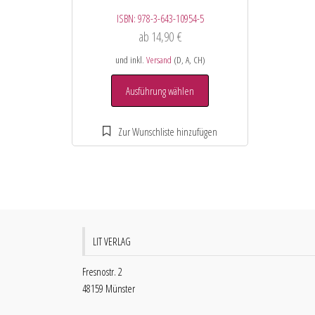
ISBN:
978-3-643-10954-5
ab
14,90
€
und inkl.
Versand
(D, A, CH)
Ausführung wählen
LIT VERLAG
Fresnostr. 2
48159 Münster