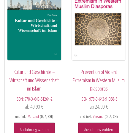
Kultur und Geschichte –
Prevention of Violent
Wirtschaft und Wissenschaft
Extremism in Western Muslim
im Islam
Diasporas
ISBN:
978-3-643-51264-2
ISBN:
978-3-643-91358-6
ab
49,90
€
ab
24,90
€
und inkl.
Versand
(D, A, CH)
und inkl.
Versand
(D, A, CH)
Ausführung wählen
Ausführung wählen