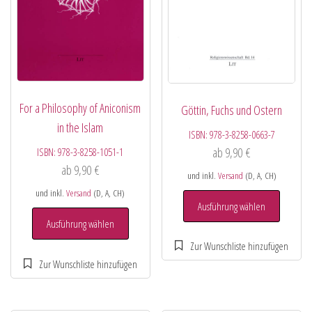
For a Philosophy of Aniconism
Göttin, Fuchs und Ostern
in the Islam
ISBN:
978-3-8258-0663-7
ab
9,90
€
ISBN:
978-3-8258-1051-1
ab
9,90
€
und inkl.
Versand
(D, A, CH)
und inkl.
Versand
(D, A, CH)
Ausführung wählen
Ausführung wählen