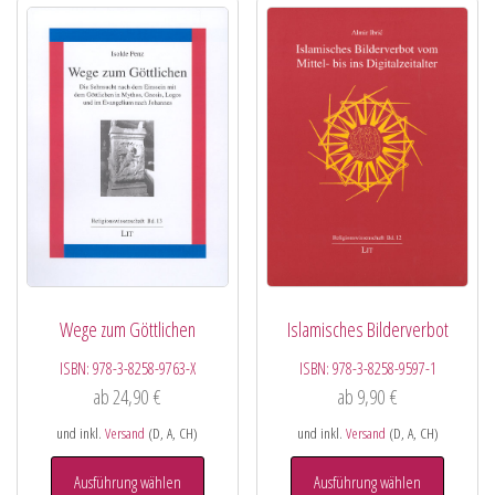
Wege zum Göttlichen
Islamisches Bilderverbot
ISBN:
978-3-8258-9763-X
ISBN:
978-3-8258-9597-1
ab
24,90
€
ab
9,90
€
und inkl.
Versand
(D, A, CH)
und inkl.
Versand
(D, A, CH)
Ausführung wählen
Ausführung wählen