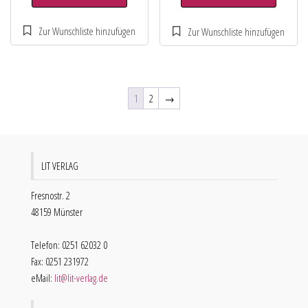
1
2
→
LIT VERLAG
Fresnostr. 2
48159 Münster
Telefon: 0251 62032 0
Fax: 0251 231972
eMail:
lit@lit-verlag.de