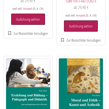
ab
29,90
€
ISBN:
978-3-643-51282-6
ab
29,90
€
und inkl.
Versand
(D, A, CH)
und inkl.
Versand
(D, A, CH)
Ausführung wählen
Ausführung wählen