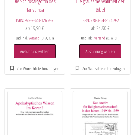
Die Schicksalsgöttin des
Die grausame Wahrheit der
Harivamsa
Bibel
ISBN:
978-3-643-12657-3
ISBN:
978-3-643-12469-2
ab
19,90
€
ab
24,90
€
und inkl.
Versand
(D, A, CH)
und inkl.
Versand
(D, A, CH)
Ausführung wählen
Ausführung wählen