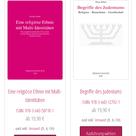
Eine religiöse Ethnie mit Multi-
Begriffe des Judentums
Identitäten
ISBN:
978-3-643-12792-1
ab
19,90
€
ISBN:
978-3-643-50718-1
ab
19,90
€
und inkl.
Versand
(D, A, CH)
und inkl.
Versand
(D, A, CH)
Ausführung wählen