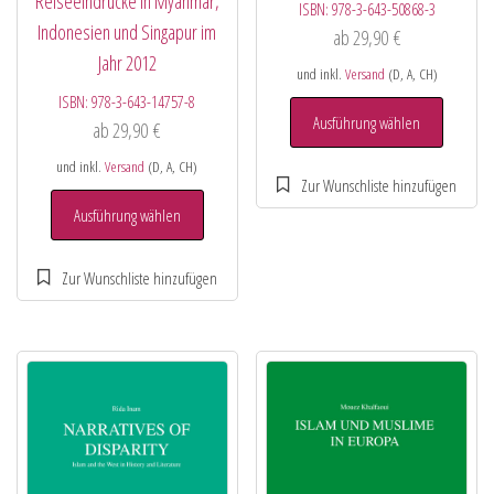
Reiseeindrücke in Myanmar,
ISBN:
978-3-643-50868-3
Indonesien und Singapur im
ab
29,90
€
Jahr 2012
und inkl.
Versand
(D, A, CH)
ISBN:
978-3-643-14757-8
Ausführung wählen
ab
29,90
€
und inkl.
Versand
(D, A, CH)
Ausführung wählen