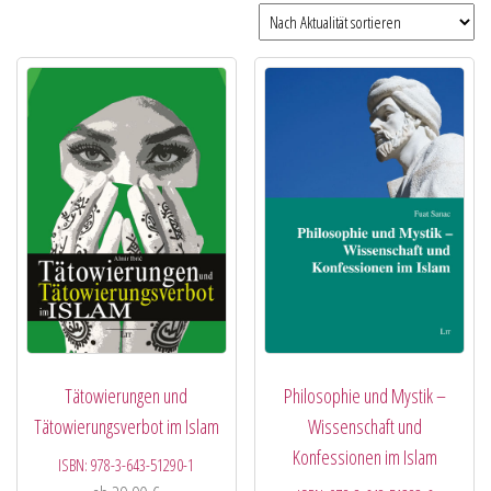
Tätowierungen und
Philosophie und Mystik –
Tätowierungsverbot im Islam
Wissenschaft und
Konfessionen im Islam
ISBN:
978-3-643-51290-1