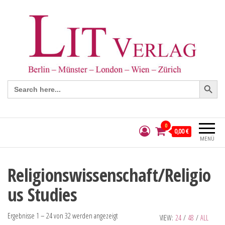
Search Button
Search
for:
0
0,00 €
MENÜ
Religionswissenschaft/Religio
us Studies
Ergebnisse 1 – 24 von 32 werden angezeigt
VIEW:
24
/
48
/
ALL