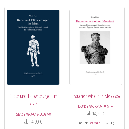
Bilder und Tätowierungen im
Brauchen wir einen Messias?
Islam
ISBN:
978-3-643-10191-4
ab
14,90
€
ISBN:
978-3-643-50087-8
ab
14,90
€
und inkl.
Versand
(D, A, CH)