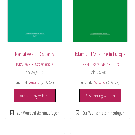
Narratives of Disparity
Islam und Muslime in Europa
ISBN:
978-3-643-91004-2
ISBN:
978-3-643-13551-3
ab
29,90
€
ab
24,90
€
und inkl.
Versand
(D, A, CH)
und inkl.
Versand
(D, A, CH)
Ausführung wählen
Ausführung wählen