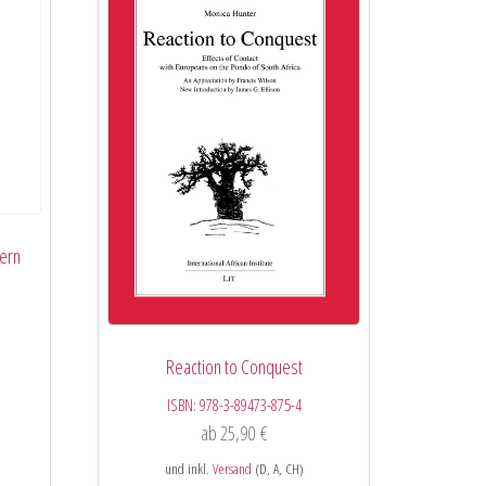
hern
Reaction to Conquest
ISBN:
978-3-89473-875-4
ab
25,90
€
und inkl.
Versand
(D, A, CH)