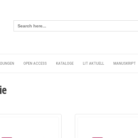
Search
for:
LDUNGEN
OPEN ACCESS
KATALOGE
LIT AKTUELL
MANUSKRIPT
ie