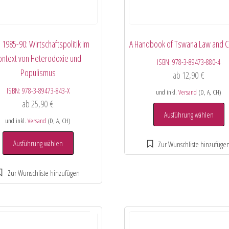
 1985-90: Wirtschaftspolitik im
A Handbook of Tswana Law and 
ontext von Heterodoxie und
ISBN:
978-3-89473-880-4
Populismus
ab
12,90
€
ISBN:
978-3-89473-843-X
und inkl.
Versand
(D, A, CH)
ab
25,90
€
Ausführung wählen
und inkl.
Versand
(D, A, CH)
Ausführung wählen