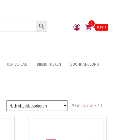
Search Button
0
0,00 €
DER VERLAG
BIBLIOTHEKEN
BUCHHANDLUNG
VIEW:
24
/
48
/
ALL