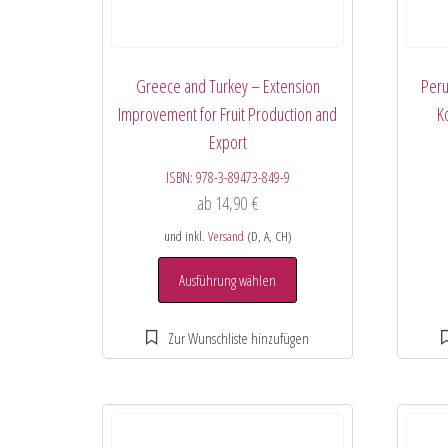
Greece and Turkey – Extension
Peru
Improvement for Fruit Production and
K
Export
ISBN:
978-3-89473-849-9
ab
14,90
€
und inkl.
Versand
(D, A, CH)
Ausführung wählen