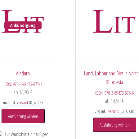
Ankündigung
Aladura
Land, Labour and Diet in Nort
Rhodesia
ISBN:
978-3-89473-877-4
ab
14,90
€
ISBN:
978-3-89473-876-6
ab
14,90
€
und inkl.
Versand
(D, A, CH)
und inkl.
Versand
(D, A, CH)
Ausführung wählen
Ausführung wählen