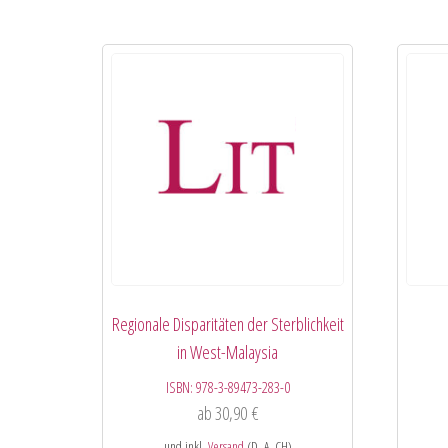
Regionale Disparitäten der Sterblichkeit
in West-Malaysia
ISBN:
978-3-89473-283-0
ab
30,90
€
und inkl.
Versand
(D, A, CH)