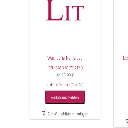
Wachuurizi Na Halasa
Li
ISBN:
978-3-89473-712-3
ab
25,90
€
und inkl.
Versand
(D, A, CH)
Ausführung wählen