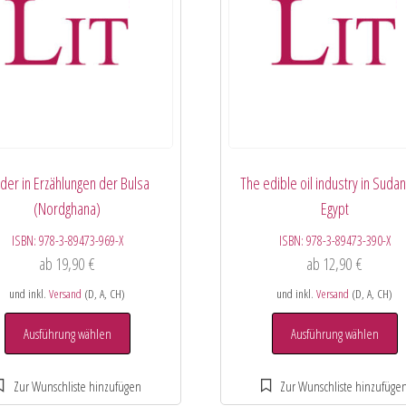
eder in Erzählungen der Bulsa
The edible oil industry in Suda
(Nordghana)
Egypt
ISBN:
978-3-89473-969-X
ISBN:
978-3-89473-390-X
ab
19,90
€
ab
12,90
€
und inkl.
Versand
(D, A, CH)
und inkl.
Versand
(D, A, CH)
Ausführung wählen
Ausführung wählen