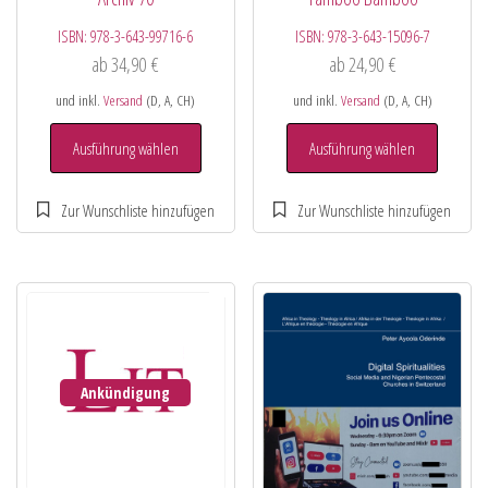
ISBN:
978-3-643-99716-6
ISBN:
978-3-643-15096-7
ab
34,90
€
ab
24,90
€
und inkl.
Versand
(D, A, CH)
und inkl.
Versand
(D, A, CH)
Ausführung wählen
Ausführung wählen
Ankündigung