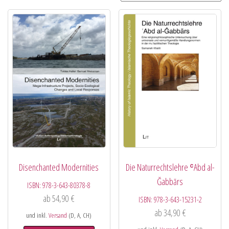
Disenchanted Modernities
Die Naturrechtslehre ʿAbd al-
Ğabbārs
ISBN:
978-3-643-80378-8
ab
54,90
€
ISBN:
978-3-643-15231-2
ab
34,90
€
und inkl.
Versand
(D, A, CH)