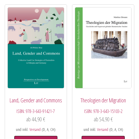
Land, Gender and Commons
Theologien der Migration
ISBN:
978-3-643-91421-7
ISBN:
978-3-643-15103-2
ab
44,90
€
ab
54,90
€
und inkl.
Versand
(D, A, CH)
und inkl.
Versand
(D, A, CH)