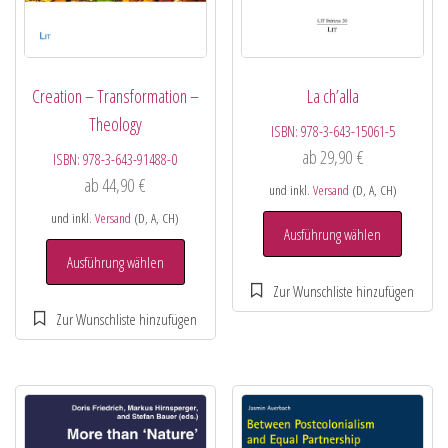
Creation – Transformation –
La ch’alla
Theology
ISBN:
978-3-643-15061-5
ab
29,90
€
ISBN:
978-3-643-91488-0
ab
44,90
€
und inkl.
Versand
(D, A, CH)
und inkl.
Versand
(D, A, CH)
Ausführung wählen
Ausführung wählen