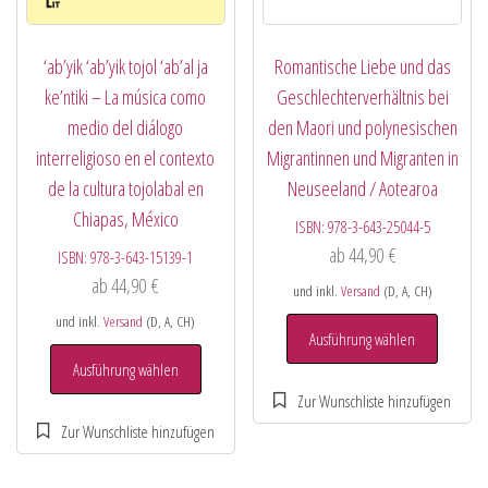
‘ab’yik ‘ab’yik tojol ‘ab’al ja
Romantische Liebe und das
ke’ntiki – La música como
Geschlechterverhältnis bei
medio del diálogo
den Maori und polynesischen
interreligioso en el contexto
Migrantinnen und Migranten in
de la cultura tojolabal en
Neuseeland / Aotearoa
Chiapas, México
ISBN:
978-3-643-25044-5
ab
44,90
€
ISBN:
978-3-643-15139-1
ab
44,90
€
und inkl.
Versand
(D, A, CH)
und inkl.
Versand
(D, A, CH)
Ausführung wählen
Ausführung wählen