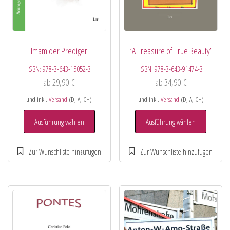
Imam der Prediger
‘A Treasure of True Beauty’
ISBN:
978-3-643-15052-3
ISBN:
978-3-643-91474-3
ab
29,90
€
ab
34,90
€
und inkl.
Versand
(D, A, CH)
und inkl.
Versand
(D, A, CH)
Ausführung wählen
Ausführung wählen