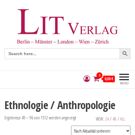
Search Button
Search
for:
0
0,00 €
MENÜ
Ethnologie / Anthropologie
Ergebnisse 49 – 96 von 1512 werden angezeigt
VIEW:
24
/
48
/
ALL