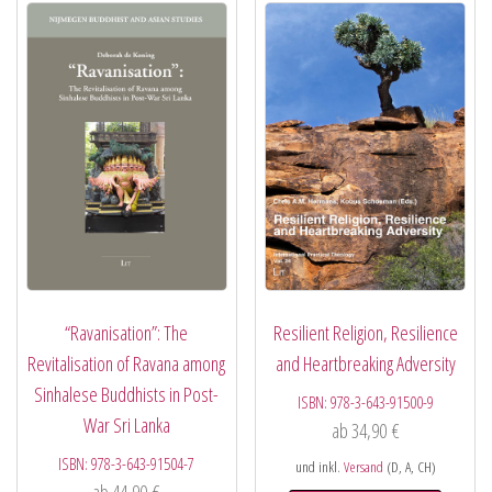
“Ravanisation”: The
Resilient Religion, Resilience
Revitalisation of Ravana among
and Heartbreaking Adversity
Sinhalese Buddhists in Post-
ISBN:
978-3-643-91500-9
War Sri Lanka
ab
34,90
€
ISBN:
978-3-643-91504-7
und inkl.
Versand
(D, A, CH)
ab
44,90
€