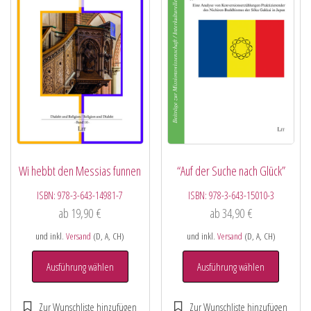
Wi hebbt den Messias funnen
“Auf der Suche nach Glück”
ISBN:
978-3-643-14981-7
ISBN:
978-3-643-15010-3
ab
19,90
€
ab
34,90
€
und inkl.
Versand
(D, A, CH)
und inkl.
Versand
(D, A, CH)
Ausführung wählen
Ausführung wählen