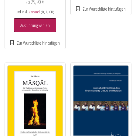
ab
29,90
€
und inkl.
Versand
(D, A, CH)
Ausführung wählen