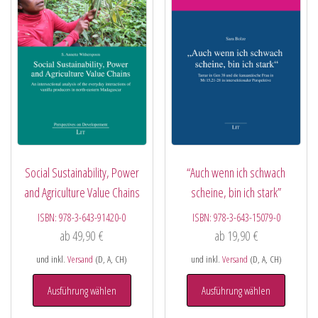
Social Sustainability, Power
“Auch wenn ich schwach
and Agriculture Value Chains
scheine, bin ich stark”
ISBN:
978-3-643-91420-0
ISBN:
978-3-643-15079-0
ab
49,90
€
ab
19,90
€
und inkl.
Versand
(D, A, CH)
und inkl.
Versand
(D, A, CH)
Ausführung wählen
Ausführung wählen