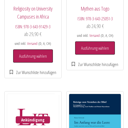
Religiosity on University
Mythen aus Togo
Campuses in Africa
ISBN:
978-3-643-25051-3
ab
24,90
€
ISBN:
978-3-643-91429-3
ab
29,90
€
und inkl.
Versand
(D, A, CH)
und inkl.
Versand
(D, A, CH)
Ausführung wählen
Ausführung wählen
Ankündigung