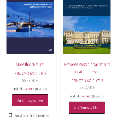
More than ‘Nature’
Between Postcolonialism and
Equal Partnership
ISBN:
978-3-643-91218-3
ab
29,90
€
ISBN:
978-3-643-91479-8
ab
24,90
€
und inkl.
Versand
(D, A, CH)
und inkl.
Versand
(D, A, CH)
Ausführung wählen
Ausführung wählen