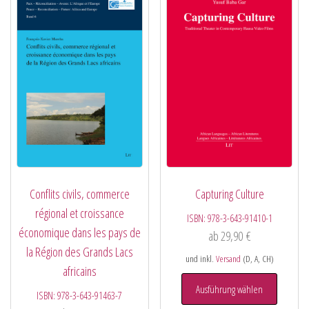
Conflits civils, commerce
Capturing Culture
régional et croissance
ISBN:
978-3-643-91410-1
économique dans les pays de
ab
29,90
€
la Région des Grands Lacs
und inkl.
Versand
(D, A, CH)
africains
Ausführung wählen
ISBN:
978-3-643-91463-7