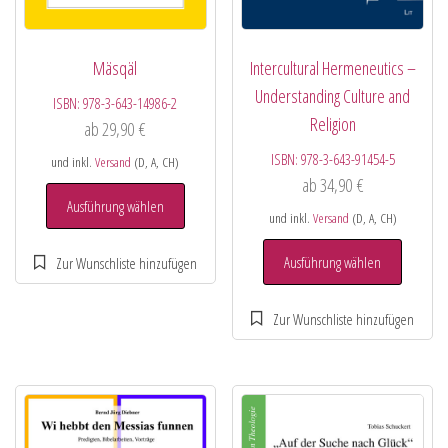
Mäsqäl
Intercultural Hermeneutics –
Understanding Culture and
ISBN:
978-3-643-14986-2
Religion
ab
29,90
€
ISBN:
978-3-643-91454-5
und inkl.
Versand
(D, A, CH)
ab
34,90
€
Ausführung wählen
und inkl.
Versand
(D, A, CH)
Ausführung wählen