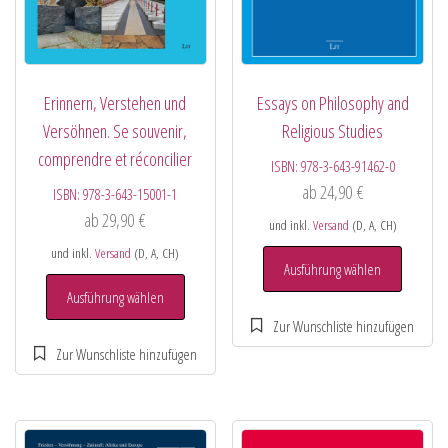
Erinnern, Verstehen und
Essays on Philosophy and
Versöhnen. Se souvenir,
Religious Studies
comprendre et réconcilier
ISBN:
978-3-643-91462-0
ab
24,90
€
ISBN:
978-3-643-15001-1
ab
29,90
€
und inkl.
Versand
(D, A, CH)
und inkl.
Versand
(D, A, CH)
Ausführung wählen
Ausführung wählen