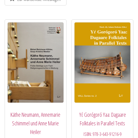
Käthe Neumann, Annemarie
Yέ Gorógoró Yaa: Dagaare
Schimmel und Anne Marie
Folktales in Parallel Texts
Heiler
ISBN:
978-3-643-91216-9