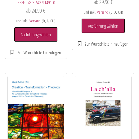
ab
29,90
€
ISBN:
978-3-643-91491-0
ab
24,90
€
und inkl.
Versand
(D, A, CH)
und inkl.
Versand
(D, A, CH)
Ausführung wählen
Ausführung wählen