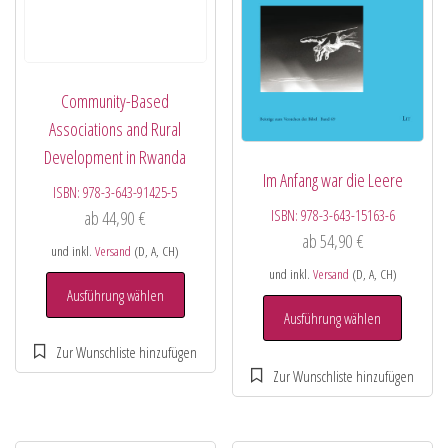
Community-Based
Associations and Rural
Development in Rwanda
Im Anfang war die Leere
ISBN:
978-3-643-91425-5
ISBN:
978-3-643-15163-6
ab
44,90
€
ab
54,90
€
und inkl.
Versand
(D, A, CH)
und inkl.
Versand
(D, A, CH)
Ausführung wählen
Ausführung wählen