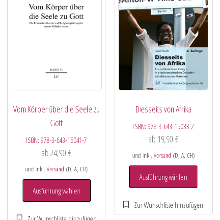
Vom Körper über die Seele zu
Diesseits von Afrika
Gott
ISBN:
978-3-643-15033-2
ab
19,90
€
ISBN:
978-3-643-15041-7
ab
24,90
€
und inkl.
Versand
(D, A, CH)
und inkl.
Versand
(D, A, CH)
Ausführung wählen
Ausführung wählen