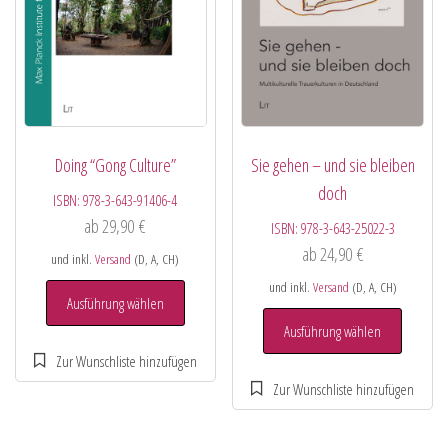
Doing “Gong Culture”
Sie gehen – und sie bleiben
doch
ISBN:
978-3-643-91406-4
ab
29,90
€
ISBN:
978-3-643-25022-3
ab
24,90
€
und inkl.
Versand
(D, A, CH)
und inkl.
Versand
(D, A, CH)
Ausführung wählen
Ausführung wählen