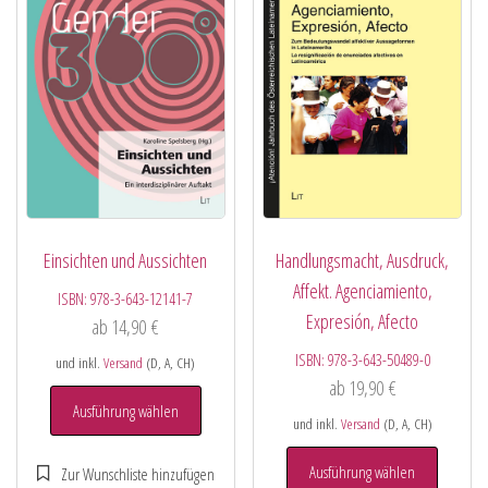
Einsichten und Aussichten
Handlungsmacht, Ausdruck,
Affekt. Agenciamiento,
ISBN:
978-3-643-12141-7
Expresión, Afecto
ab
14,90
€
ISBN:
978-3-643-50489-0
und inkl.
Versand
(D, A, CH)
ab
19,90
€
Ausführung wählen
und inkl.
Versand
(D, A, CH)
Ausführung wählen