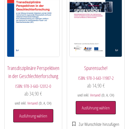
Transdisziplinäre Perspektiven
Spurensuche!
in der Geschlechterforschung
ISBN:
978-3-643-11987-2
ab
14,90
€
ISBN:
978-3-643-12012-0
ab
34,90
€
und inkl.
Versand
(D, A, CH)
und inkl.
Versand
(D, A, CH)
Ausführung wählen
Ausführung wählen