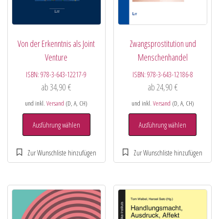
Von der Erkenntnis als Joint
Zwangsprostitution und
Venture
Menschenhandel
ISBN:
978-3-643-12217-9
ISBN:
978-3-643-12186-8
ab
34,90
€
ab
24,90
€
und inkl.
Versand
(D, A, CH)
und inkl.
Versand
(D, A, CH)
Ausführung wählen
Ausführung wählen