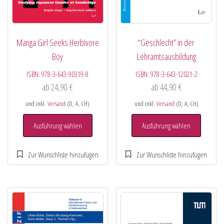
Manga Girl Seeks Herbivore
“Geschlecht” in der
Boy
Lehramtsausbildung
ISBN:
978-3-643-90319-8
ISBN:
978-3-643-12021-2
ab
24,90
€
ab
44,90
€
und inkl.
Versand
(D, A, CH)
und inkl.
Versand
(D, A, CH)
Ausführung wählen
Ausführung wählen