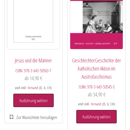
Jesus und die Männer
GeschlechterGeschichte der
Katholischen Aktion im
ISBN:
978-3-643-50563-7
Austrofaschismus
ab
14,90
€
ISBN:
978-3-643-50545-3
und inkl.
Versand
(D, A, CH)
ab
34,90
€
Ausführung wählen
und inkl.
Versand
(D, A, CH)
Ausführung wählen