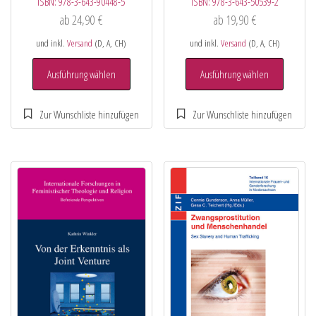
ISBN:
978-3-643-90448-5
ISBN:
978-3-643-50539-2
ab
24,90
€
ab
19,90
€
und inkl.
Versand
(D, A, CH)
und inkl.
Versand
(D, A, CH)
Ausführung wählen
Ausführung wählen