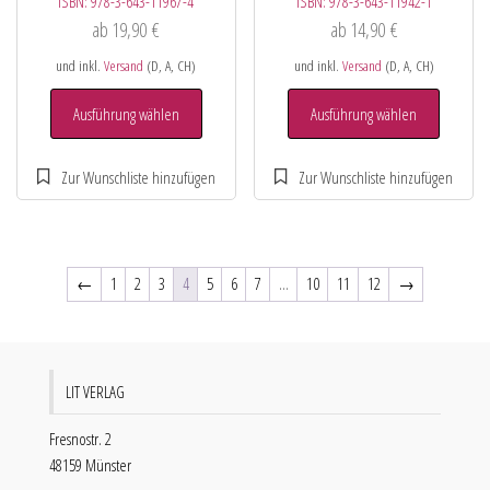
ISBN:
978-3-643-11967-4
ISBN:
978-3-643-11942-1
ab
19,90
€
ab
14,90
€
und inkl.
Versand
(D, A, CH)
und inkl.
Versand
(D, A, CH)
Ausführung wählen
Ausführung wählen
←
1
2
3
4
5
6
7
…
10
11
12
→
LIT VERLAG
Fresnostr. 2
48159 Münster