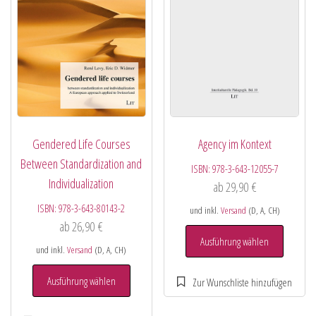
Gendered Life Courses
Agency im Kontext
Between Standardization and
ISBN:
978-3-643-12055-7
Individualization
ab
29,90
€
ISBN:
978-3-643-80143-2
und inkl.
Versand
(D, A, CH)
ab
26,90
€
Ausführung wählen
und inkl.
Versand
(D, A, CH)
Ausführung wählen