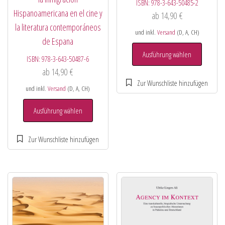
ISBN:
978-3-643-50485-2
Hispanoamericana en el cine y
ab
14,90
€
la literatura contemporáneos
und inkl.
Versand
(D, A, CH)
de Espana
Ausführung wählen
ISBN:
978-3-643-50487-6
ab
14,90
€
und inkl.
Versand
(D, A, CH)
Ausführung wählen