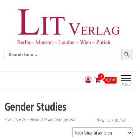
Search Button
Search
for:
0
0,00 €
MENÜ
Gender Studies
Ergebnisse 73 – 96 von 279 werden angezeigt
VIEW:
24
/
48
/
ALL