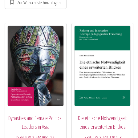
Dynasties and Female Political
Die ethische Notwendigkeit
Leaders in Asia
eines erweiterten Blickes
ISBN:
978-3-643-90320-4
ISBN:
978-3-643-12029-8