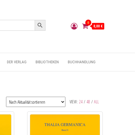
Search Button
0
0,00 €
DER VERLAG
BIBLIOTHEKEN
BUCHHANDLUNG
VIEW:
24
/
48
/
ALL