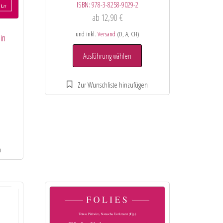
ISBN:
978-3-8258-9029-2
ab
12,90
€
und inkl.
Versand
(D, A, CH)
in
e
Ausführung wählen