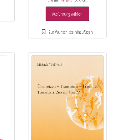
und inkl.
Versand
(D, A, CH)
Ausführung wählen