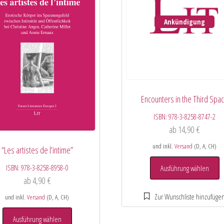
Ankündigung
Encounters in the Third Spa
ISBN:
978-3-8258-8747-2
ab
14,90
€
und inkl.
Versand
(D, A, CH)
“Les artistes de l’intime”
ISBN:
978-3-8258-8958-0
Ausführung wählen
ab
4,90
€
und inkl.
Versand
(D, A, CH)
Ausführung wählen