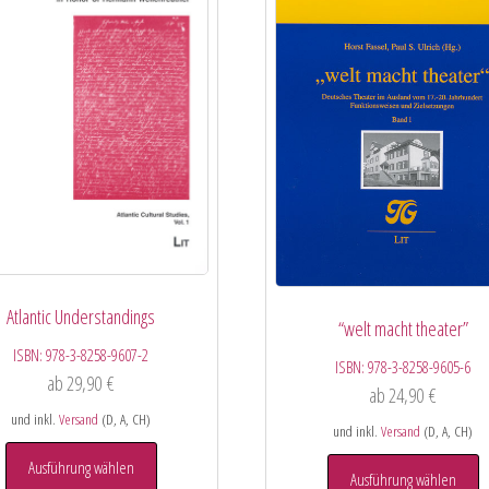
Atlantic Understandings
“welt macht theater”
ISBN:
978-3-8258-9607-2
ISBN:
978-3-8258-9605-6
ab
29,90
€
ab
24,90
€
und inkl.
Versand
(D, A, CH)
und inkl.
Versand
(D, A, CH)
Ausführung wählen
Ausführung wählen