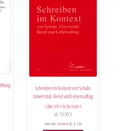
iftung
Schreiben im Kontext von Schule,
Universität, Beruf und Lebensalltag
ISBN:
978-3-8258-9260-3
ab
19,90
€
und inkl.
Versand
(D, A, CH)