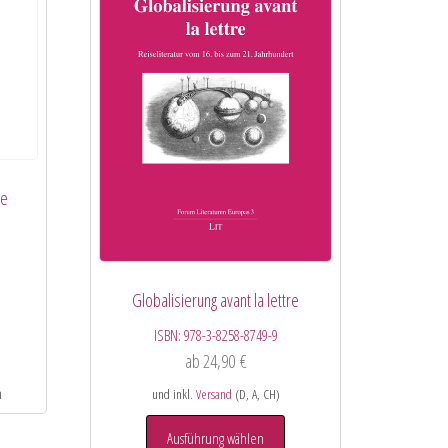
ce
Globalisierung avant la lettre
ISBN:
978-3-8258-8749-9
ab
24,90
€
und inkl.
Versand
(D, A, CH)
Ausführung wählen