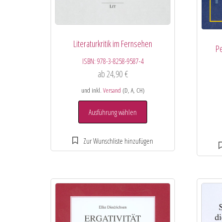
Literaturkritik im Fernsehen
P
ISBN:
978-3-8258-9587-4
ab
24,90
€
und inkl.
Versand
(D, A, CH)
Ausführung wählen