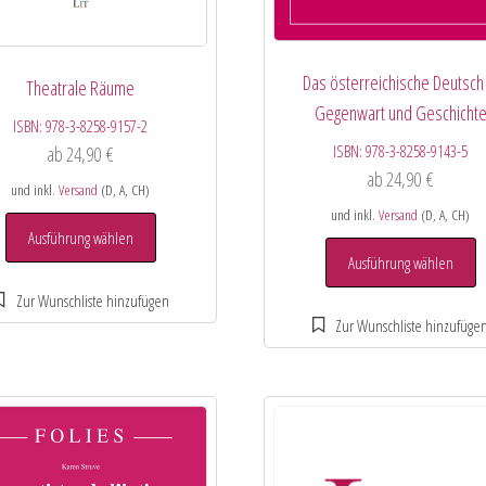
Das österreichische Deutsch 
Theatrale Räume
Gegenwart und Geschicht
ISBN:
978-3-8258-9157-2
ISBN:
978-3-8258-9143-5
ab
24,90
€
ab
24,90
€
und inkl.
Versand
(D, A, CH)
und inkl.
Versand
(D, A, CH)
Ausführung wählen
Ausführung wählen