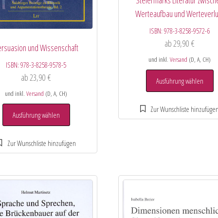
Steiermarks Literatur zwisch
Werteaufbau und Werteverlu
ISBN:
978-3-8258-9572-6
ab
29,90
€
ersuasion und Wissenschaft
und inkl.
Versand
(D, A, CH)
ISBN:
978-3-8258-9578-5
ab
23,90
€
Ausführung wählen
und inkl.
Versand
(D, A, CH)
Ausführung wählen