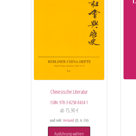
Chinesische Literatur
ISBN:
978-3-8258-8434-1
ab
15,90
€
und inkl.
Versand
(D, A, CH)
Ausführung wählen