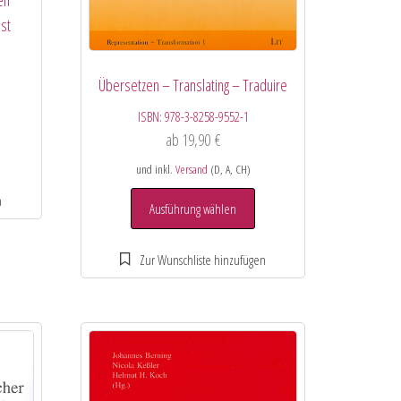
en
st
Übersetzen – Translating – Traduire
ISBN:
978-3-8258-9552-1
ab
19,90
€
und inkl.
Versand
(D, A, CH)
Ausführung wählen