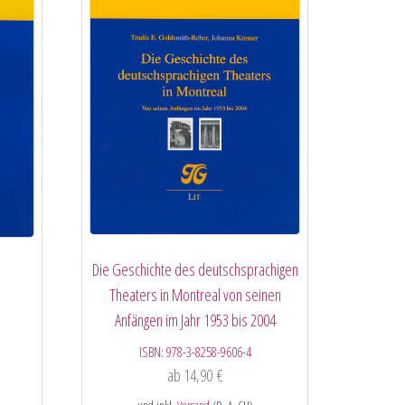
Die Geschichte des deutschsprachigen
Theaters in Montreal von seinen
Anfängen im Jahr 1953 bis 2004
ISBN:
978-3-8258-9606-4
ab
14,90
€