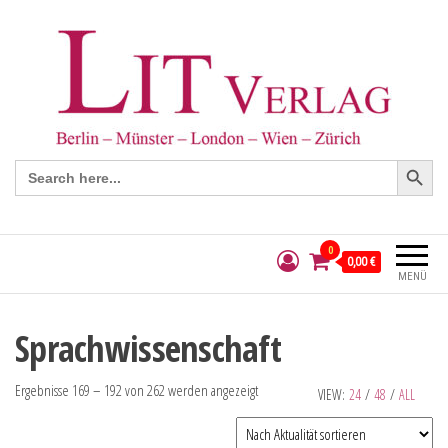
Search Button
Search
for:
0
0,00 €
MENÜ
Sprachwissenschaft
Ergebnisse 169 – 192 von 262 werden angezeigt
VIEW:
24
/
48
/
ALL