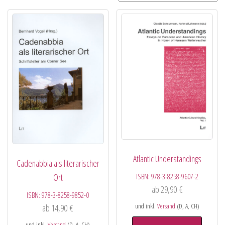
Atlantic Understandings
Cadenabbia als literarischer
ISBN:
978-3-8258-9607-2
Ort
ab
29,90
€
ISBN:
978-3-8258-9852-0
und inkl.
Versand
(D, A, CH)
ab
14,90
€
und inkl.
Versand
(D, A, CH)