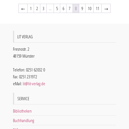
←
1
2
3
…
5
6
7
8
9
10
11
→
LIT VERLAG
Fresnostr. 2
48159 Münster
Telefon: 0251 62032 0
Fax: 0251 231972
eMail:
lit@lit-verlag.de
SERVICE
Bibliotheken
Buchhandlung