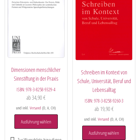
Dimensionen menschlicher
Schreiben im Kontext von
Sinnstiftung in der Praxis
Schule, Universität, Beruf und
Lebensalltag
ISBN:
978-3-8258-9329-4
ab
34,90
€
ISBN:
978-3-8258-9260-3
ab
19,90
€
und inkl.
Versand
(D, A, CH)
und inkl.
Versand
(D, A, CH)
Ausführung wählen
Ausführung wählen