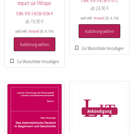
ISBN:
978-3-8258-9157-2
impact sur l’Afrique
ab
24,90
€
ISBN:
978-3-8258-9206-9
und inkl.
Versand
(D, A, CH)
ab
19,90
€
Ausführung wählen
und inkl.
Versand
(D, A, CH)
Ausführung wählen
Ankündigung