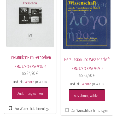
Literaturkritik im Fernsehen
Persuasion und Wissenschaft
ISBN:
978-3-8258-9587-4
ISBN:
978-3-8258-9578-5
ab
24,90
€
ab
23,90
€
und inkl.
Versand
(D, A, CH)
und inkl.
Versand
(D, A, CH)
Ausführung wählen
Ausführung wählen