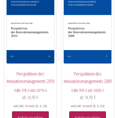
Perspektiven des
Perspektiven des
Innovationsmanagements 2010
Innovationsmanagements 2009
ISBN:
978-3-643-10779-4
ISBN:
978-3-643-10303-1
ab
14,90
€
ab
14,90
€
und inkl.
Versand
(D, A, CH)
und inkl.
Versand
(D, A, CH)
Ausführung wählen
Ausführung wählen