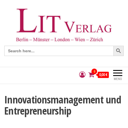
Search Button
Search
for:
0
0,00 €
MENÜ
Innovationsmanagement und
Entrepreneurship