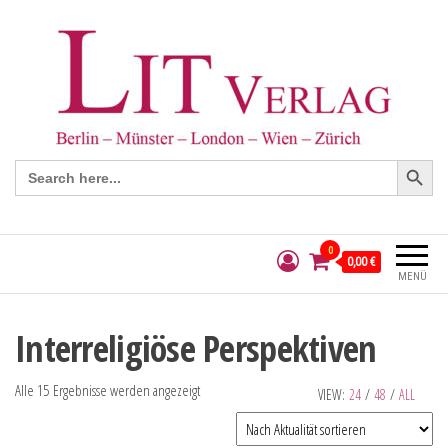
Search Button
Search
for:
0
0,00 €
MENÜ
Interreligiöse Perspektiven
Alle 15 Ergebnisse werden angezeigt
VIEW:
24
/
48
/
ALL