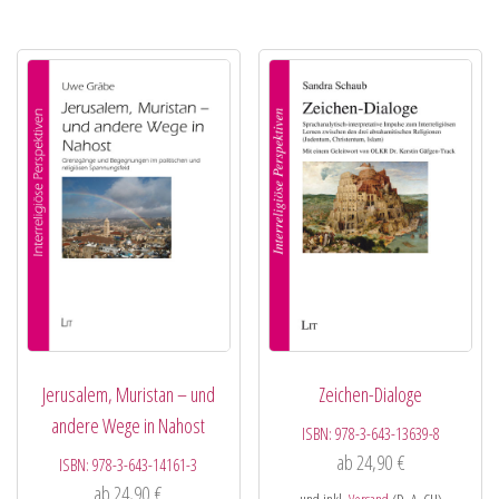
Jerusalem, Muristan – und
Zeichen-Dialoge
andere Wege in Nahost
ISBN:
978-3-643-13639-8
ab
24,90
€
ISBN:
978-3-643-14161-3
ab
24,90
€
und inkl.
Versand
(D, A, CH)