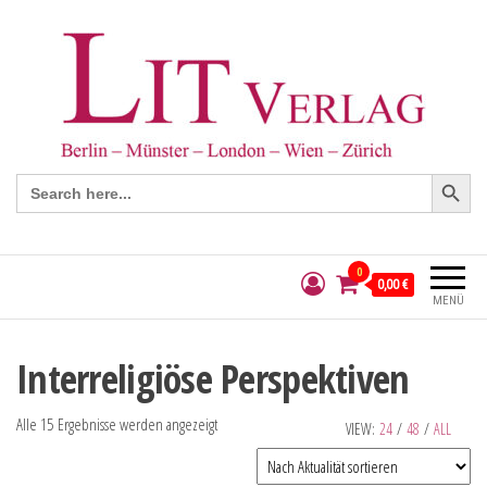
Search Button
Search
for:
0
0,00 €
MENÜ
Interreligiöse Perspektiven
Alle 15 Ergebnisse werden angezeigt
VIEW:
24
/
48
/
ALL