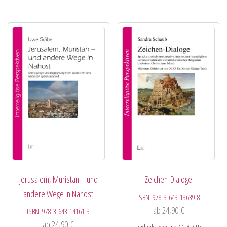
Jerusalem, Muristan – und
Zeichen-Dialoge
andere Wege in Nahost
ISBN:
978-3-643-13639-8
ab
24,90
€
ISBN:
978-3-643-14161-3
ab
24,90
€
und inkl.
Versand
(D, A, CH)