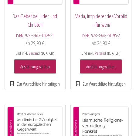
Das Gebet bei Juden und
Maria, inspirierendes Vorbild
Christen
– für wen?
ISBN:
978-3-643-15098-1
ISBN:
978-3-643-51095-2
ab
29,90
€
ab
24,90
€
und inkl.
Versand
(D, A, CH)
und inkl.
Versand
(D, A, CH)
Ausführung wählen
Ausführung wählen