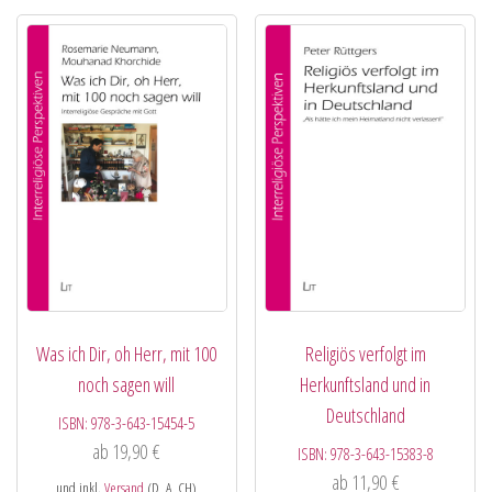
Was ich Dir, oh Herr, mit 100
Religiös verfolgt im
noch sagen will
Herkunftsland und in
Deutschland
ISBN:
978-3-643-15454-5
ab
19,90
€
ISBN:
978-3-643-15383-8
ab
11,90
€
und inkl.
Versand
(D, A, CH)