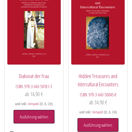
Diakonat der Frau
Hidden Treasures and
Intercultural Encounters
ISBN:
978-3-643-50181-3
ab
14,90
€
ISBN:
978-3-643-50045-8
ab
34,90
€
und inkl.
Versand
(D, A, CH)
und inkl.
Versand
(D, A, CH)
Ausführung wählen
Ausführung wählen