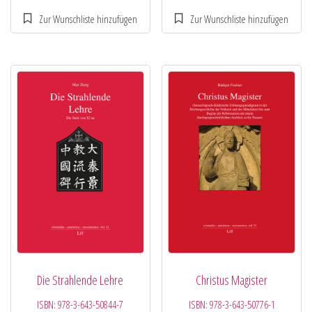
Die Strahlende Lehre
Christus Magister
ISBN:
978-3-643-50844-7
ISBN:
978-3-643-50776-1