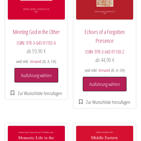
Meeting God in the Other
Echoes of a Forgotten
Presence
ISBN:
978-3-643-91192-6
ab
59,90
€
ISBN:
978-3-643-91103-2
ab
44,90
€
und inkl.
Versand
(D, A, CH)
und inkl.
Versand
(D, A, CH)
Ausführung wählen
Ausführung wählen