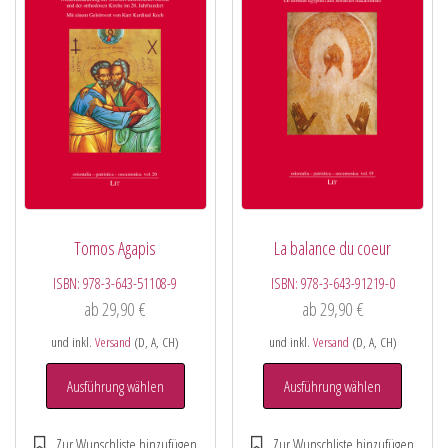
Tomos Agapis
La balance du coeur
ISBN:
978-3-643-51108-9
ISBN:
978-3-643-91219-0
ab
29,90
€
ab
29,90
€
und inkl.
Versand
(D, A, CH)
und inkl.
Versand
(D, A, CH)
Ausführung wählen
Ausführung wählen