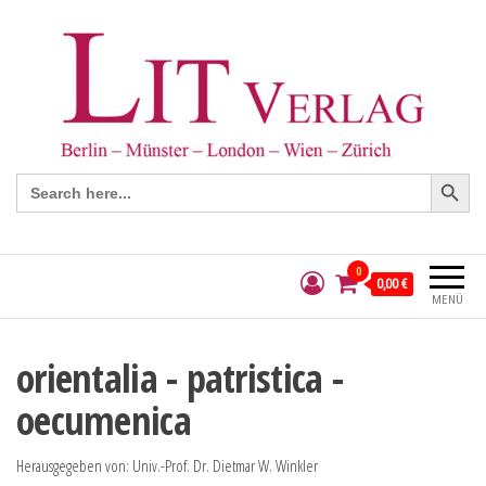
Search Button
Search
for:
0
0,00 €
MENÜ
orientalia - patristica -
oecumenica
Herausgegeben von: Univ.-Prof. Dr. Dietmar W. Winkler