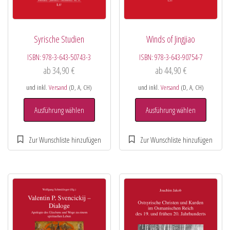
Syrische Studien
Winds of Jingjiao
ISBN:
978-3-643-50743-3
ISBN:
978-3-643-90754-7
ab
34,90
€
ab
44,90
€
und inkl.
Versand
(D, A, CH)
und inkl.
Versand
(D, A, CH)
Ausführung wählen
Ausführung wählen