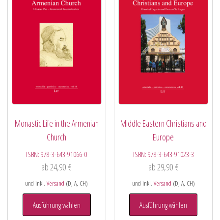
Monastic Life in the Armenian
Middle Eastern Christians and
Church
Europe
ISBN:
978-3-643-91066-0
ISBN:
978-3-643-91023-3
ab
24,90
€
ab
29,90
€
und inkl.
Versand
(D, A, CH)
und inkl.
Versand
(D, A, CH)
Ausführung wählen
Ausführung wählen