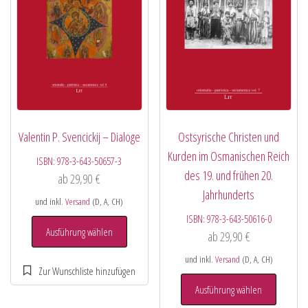
Valentin P. Svencickij – Dialoge
Ostsyrische Christen und
Kurden im Osmanischen Reich
ISBN:
978-3-643-50657-3
des 19. und frühen 20.
ab
29,90
€
Jahrhunderts
und inkl.
Versand
(D, A, CH)
ISBN:
978-3-643-50616-0
Ausführung wählen
ab
29,90
€
und inkl.
Versand
(D, A, CH)
Ausführung wählen