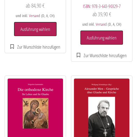
ab
84,90
€
ISBN:
978-3-643-90329-7
ab
39,90
€
und inkl.
Versand
(D, A, CH)
und inkl.
Versand
(D, A, CH)
Ausführung wählen
Ausführung wählen