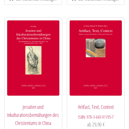
Jesuiten und
Artifact, Text, Context
Inkulturationsbemühungen des
ISBN:
978-3-643-91195-7
Christentums in China
ab
29,90
€