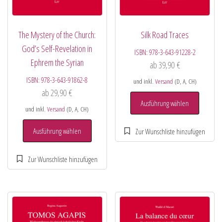
The Mystery of the Church:
Silk Road Traces
God’s Self-Revelation in
ISBN:
978-3-643-91228-2
Ephrem the Syrian
ab
39,90
€
ISBN:
978-3-643-91862-8
und inkl.
Versand
(D, A, CH)
ab
29,90
€
Ausführung wählen
und inkl.
Versand
(D, A, CH)
Ausführung wählen