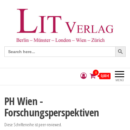
Search Button
Search
for:
0
0,00 €
MENÜ
PH Wien -
Forschungsperspektiven
Diese Schrifteneihe ist peer-reviewed.