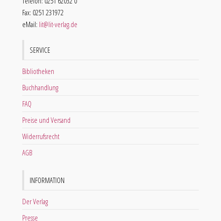
Telefon: 0251 62032 0
Fax: 0251 231972
eMail:
lit@lit-verlag.de
SERVICE
Bibliotheken
Buchhandlung
FAQ
Preise und Versand
Widerrufsrecht
AGB
INFORMATION
Der Verlag
Presse