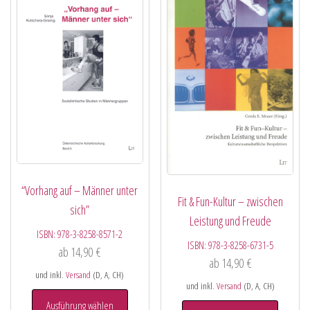
“Vorhang auf – Männer unter
Fit & Fun-Kultur – zwischen
sich”
Leistung und Freude
ISBN:
978-3-8258-8571-2
ISBN:
978-3-8258-6731-5
ab
14,90
€
ab
14,90
€
und inkl.
Versand
(D, A, CH)
und inkl.
Versand
(D, A, CH)
Ausführung wählen