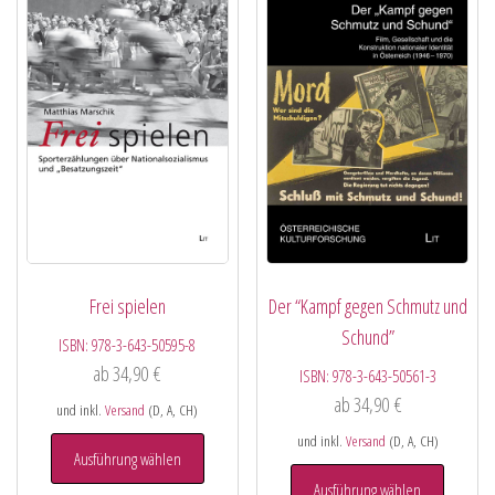
Frei spielen
Der “Kampf gegen Schmutz und
Schund”
ISBN:
978-3-643-50595-8
ab
34,90
€
ISBN:
978-3-643-50561-3
ab
34,90
€
und inkl.
Versand
(D, A, CH)
und inkl.
Versand
(D, A, CH)
Ausführung wählen
Ausführung wählen