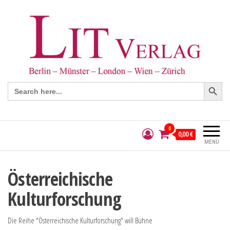
Search Button
Search
for:
0
0,00 €
MENÜ
Österreichische
Kulturforschung
Die Reihe "Österreichische Kulturforschung" will Bühne