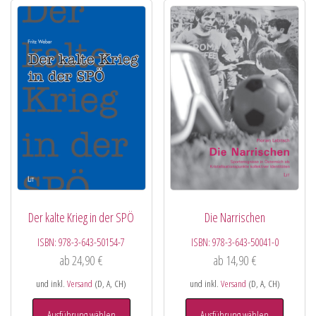
Der kalte Krieg in der SPÖ
Die Narrischen
ISBN:
978-3-643-50154-7
ISBN:
978-3-643-50041-0
ab
24,90
€
ab
14,90
€
und inkl.
Versand
(D, A, CH)
und inkl.
Versand
(D, A, CH)
Ausführung wählen
Ausführung wählen