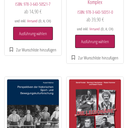
Komplex
ISBN:
978-3-643-50521-7
ab
14,90
€
ISBN:
978-3-643-50351-0
ab
39,90
€
und inkl.
Versand
(D, A, CH)
und inkl.
Versand
(D, A, CH)
Ausführung wählen
Ausführung wählen