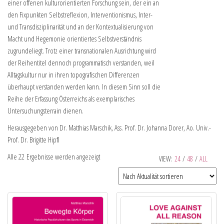
einer offenen kulturorientierten Forschung sein, der ein an
den Fixpunkten Selbstreflexion, Interventionismus, Inter-
und Transdisziplinarität und an der Kontextualisierung von
Macht und Hegemonie orientiertes Selbstverständnis
zugrundeliegt. Trotz einer transnationalen Ausrichtung wird
der Reihentitel dennoch programmatisch verstanden, weil
Alltagskultur nur in ihren topografischen Differenzen
überhaupt verstanden werden kann. In diesem Sinn soll die
Reihe der Erfassung Österreichs als exemplarisches
Untersuchungsterrain dienen.
Herausgegeben von Dr. Matthias Marschik, Ass. Prof. Dr. Johanna Dorer, Ao. Univ.-
Prof. Dr. Brigitte Hipfl
Alle 22 Ergebnisse werden angezeigt
VIEW:
24
/
48
/
ALL