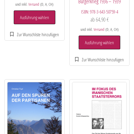
Bürgerkrieg 1936 – 1939
und inkl.
Versand
(D, A, CH)
ISBN:
978-3-643-50759-4
Ausführung wählen
ab
64,90
€
und inkl.
Versand
(D, A, CH)
Ausführung wählen