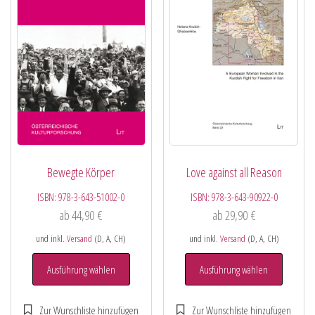
Bewegte Körper
Love against all Reason
ISBN:
978-3-643-51002-0
ISBN:
978-3-643-90922-0
ab
44,90
€
ab
29,90
€
und inkl.
Versand
(D, A, CH)
und inkl.
Versand
(D, A, CH)
Ausführung wählen
Ausführung wählen