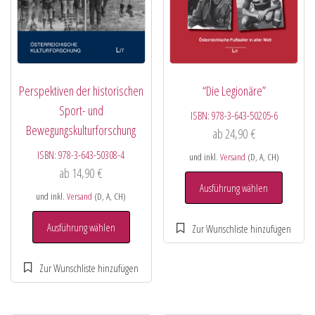
Perspektiven der historischen
“Die Legionäre”
Sport- und
ISBN:
978-3-643-50205-6
Bewegungskulturforschung
ab
24,90
€
ISBN:
978-3-643-50308-4
und inkl.
Versand
(D, A, CH)
ab
14,90
€
Ausführung wählen
und inkl.
Versand
(D, A, CH)
Ausführung wählen