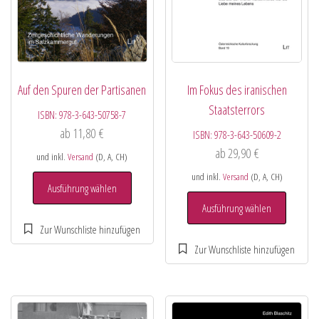
Auf den Spuren der Partisanen
Im Fokus des iranischen
Staatsterrors
ISBN:
978-3-643-50758-7
ab
11,80
€
ISBN:
978-3-643-50609-2
ab
29,90
€
und inkl.
Versand
(D, A, CH)
und inkl.
Versand
(D, A, CH)
Ausführung wählen
Ausführung wählen