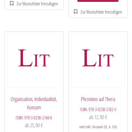
Organisation, Individualität,
Phronime auf Thera
Konsum
ISBN:
978-3-8258-2182-X
ab
12,90
€
ISBN:
978-3-8258-2166-8
ab
25,90
€
und inkl.
Versand
(D, A, CH)