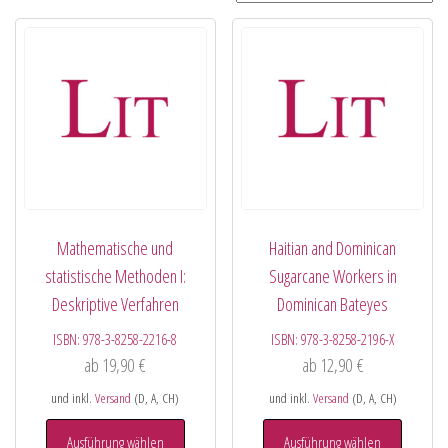
Mathematische und
Haitian and Dominican
statistische Methoden I:
Sugarcane Workers in
Deskriptive Verfahren
Dominican Bateyes
ISBN:
978-3-8258-2216-8
ISBN:
978-3-8258-2196-X
ab
19,90
€
ab
12,90
€
und inkl.
Versand
(D, A, CH)
und inkl.
Versand
(D, A, CH)
Ausführung wählen
Ausführung wählen