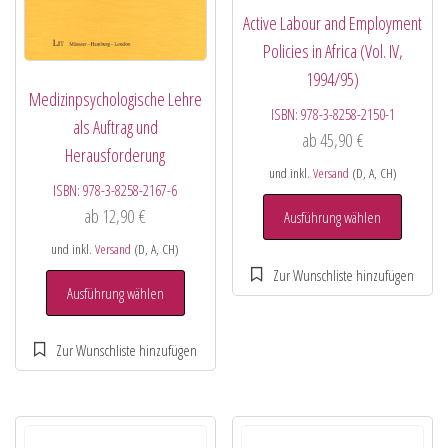
Active Labour and Employment
Policies in Africa (Vol. IV,
1994/95)
Medizinpsychologische Lehre
ISBN:
978-3-8258-2150-1
als Auftrag und
ab
45,90
€
Herausforderung
und inkl.
Versand
(D, A, CH)
ISBN:
978-3-8258-2167-6
ab
12,90
€
Ausführung wählen
und inkl.
Versand
(D, A, CH)
Ausführung wählen