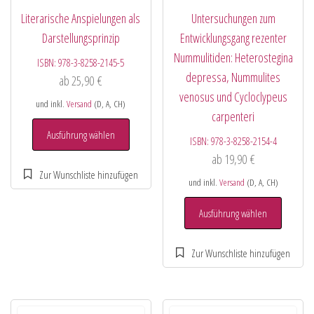
Literarische Anspielungen als
Untersuchungen zum
Darstellungsprinzip
Entwicklungsgang rezenter
Nummulitiden: Heterostegina
ISBN:
978-3-8258-2145-5
depressa, Nummulites
ab
25,90
€
venosus und Cycloclypeus
und inkl.
Versand
(D, A, CH)
carpenteri
Ausführung wählen
ISBN:
978-3-8258-2154-4
ab
19,90
€
und inkl.
Versand
(D, A, CH)
Ausführung wählen