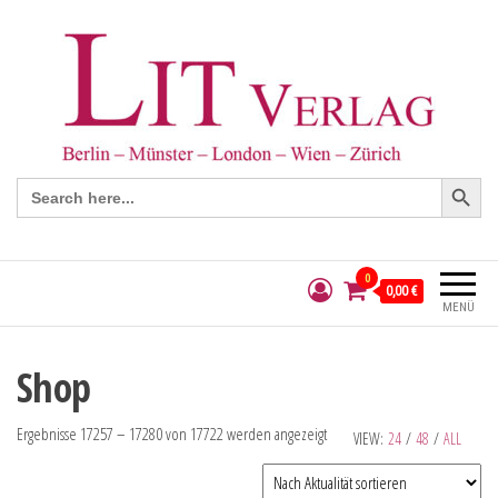
Search Button
Search
for:
0
0,00 €
MENÜ
Shop
Ergebnisse 17257 – 17280 von 17722 werden angezeigt
VIEW:
24
/
48
/
ALL