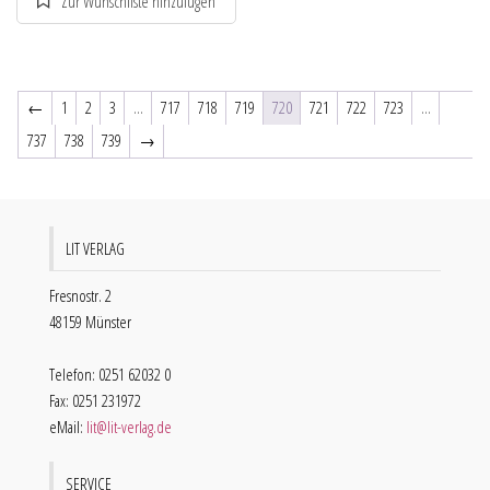
←
1
2
3
…
717
718
719
720
721
722
723
…
737
738
739
→
LIT VERLAG
Fresnostr. 2
48159 Münster
Telefon: 0251 62032 0
Fax: 0251 231972
eMail:
lit@lit-verlag.de
SERVICE