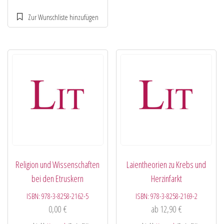
Religion und Wissenschaften
Laientheorien zu Krebs und
bei den Etruskern
Herzinfarkt
ISBN:
978-3-8258-2162-5
ISBN:
978-3-8258-2169-2
0,00
€
ab
12,90
€