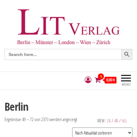
Search Button
Search
for:
0
0,00 €
MENÜ
Berlin
Ergebnisse 49 – 72 von 2373 werden angezeigt
VIEW:
24
/
48
/
ALL