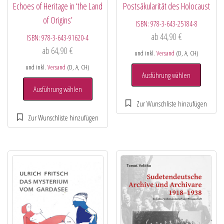
Echoes of Heritage in ‘the Land
Postsäkularität des Holocaust
of Origins’
ISBN:
978-3-643-25184-8
ab
44,90
€
ISBN:
978-3-643-91620-4
ab
64,90
€
und inkl.
Versand
(D, A, CH)
und inkl.
Versand
(D, A, CH)
Ausführung wählen
Ausführung wählen