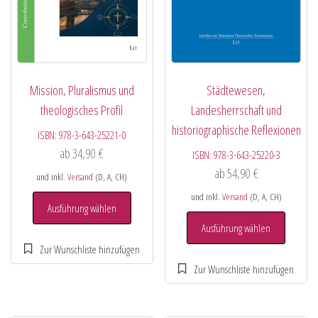
Mission, Pluralismus und
Städtewesen,
theologisches Profil
Landesherrschaft und
historiographische Reflexionen
ISBN:
978-3-643-25221-0
ab
34,90
€
ISBN:
978-3-643-25220-3
ab
54,90
€
und inkl.
Versand
(D, A, CH)
und inkl.
Versand
(D, A, CH)
Ausführung wählen
Ausführung wählen