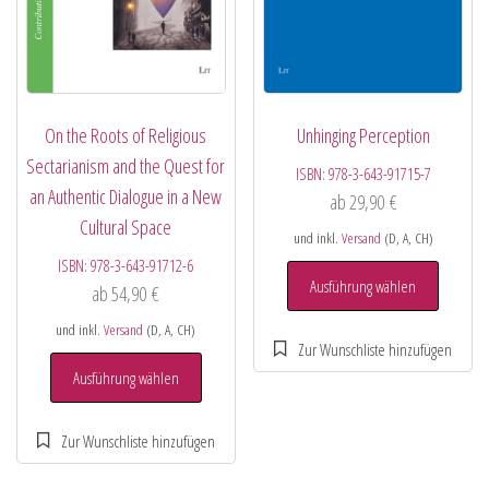
On the Roots of Religious
Unhinging Perception
Sectarianism and the Quest for
ISBN:
978-3-643-91715-7
an Authentic Dialogue in a New
ab
29,90
€
Cultural Space
und inkl.
Versand
(D, A, CH)
ISBN:
978-3-643-91712-6
Ausführung wählen
ab
54,90
€
und inkl.
Versand
(D, A, CH)
Ausführung wählen