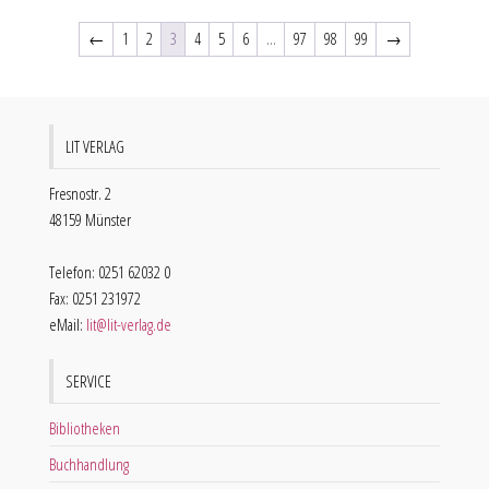
←
1
2
3
4
5
6
…
97
98
99
→
LIT VERLAG
Fresnostr. 2
48159 Münster
Telefon: 0251 62032 0
Fax: 0251 231972
eMail:
lit@lit-verlag.de
SERVICE
Bibliotheken
Buchhandlung