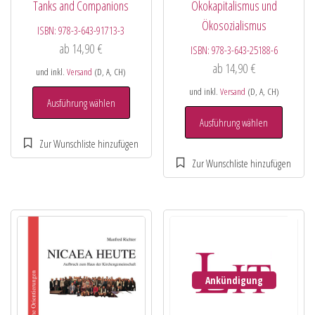
Tanks and Companions
Ökokapitalismus und
Ökosozialismus
ISBN:
978-3-643-91713-3
ab
14,90
€
ISBN:
978-3-643-25188-6
ab
14,90
€
und inkl.
Versand
(D, A, CH)
und inkl.
Versand
(D, A, CH)
Ausführung wählen
Ausführung wählen
Ankündigung