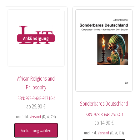
Ankündigung
African Religions and
Philosophy
ISBN:
978-3-643-91716-4
Sonderbares Deutschland
ab
29,90
€
ISBN:
978-3-643-25224-1
und inkl.
Versand
(D, A, CH)
ab
14,90
€
Ausführung wählen
und inkl.
Versand
(D, A, CH)