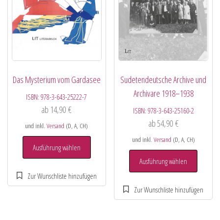
Das Mysterium vom Gardasee
Sudetendeutsche Archive und
Archivare 1918–1938
ISBN:
978-3-643-25222-7
ab
14,90
€
ISBN:
978-3-643-25160-2
ab
54,90
€
und inkl.
Versand
(D, A, CH)
und inkl.
Versand
(D, A, CH)
Ausführung wählen
Ausführung wählen