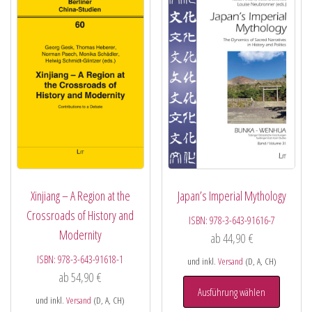
Xinjiang – A Region at the
Japan’s Imperial Mythology
Crossroads of History and
ISBN:
978-3-643-91616-7
Modernity
ab
44,90
€
ISBN:
978-3-643-91618-1
und inkl.
Versand
(D, A, CH)
ab
54,90
€
Ausführung wählen
und inkl.
Versand
(D, A, CH)