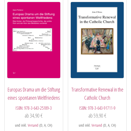
Europas Drama um die Stiftung
Transformative Renewal in the
eines spontanen Weltfriedens
Catholic Church
ISBN:
978-3-643-25189-3
ISBN:
978-3-643-91711-9
ab
34,90
€
ab
59,90
€
und inkl.
Versand
(D, A, CH)
und inkl.
Versand
(D, A, CH)