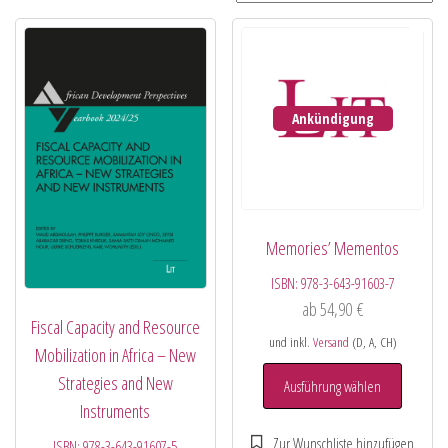
Ankündigung
Memories’ Mementos
ISBN:
978-3-643-91603-7
ab
54,90
€
Fiscal Capacity and Resource
und inkl.
Versand
(D, A, CH)
Mobilization in Africa – New
Strategies and New
Ausführung wählen
Instruments
ISBN:
978-3-643-91607-5