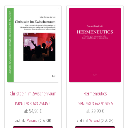
Christsein im Zwischenraum
Hermeneutics
ISBN:
978-3-643-25145-9
ISBN:
978-3-643-91595-5
ab
54,90
€
ab
29,90
€
und inkl.
Versand
(D, A, CH)
und inkl.
Versand
(D, A, CH)