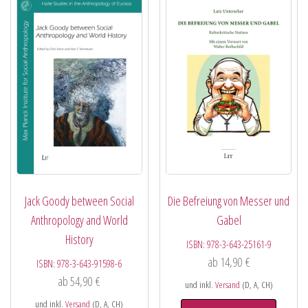
Jack Goody between Social
Die Befreiung von Messer und
Anthropology and World
Gabel
History
ISBN:
978-3-643-25161-9
ab
14,90
€
ISBN:
978-3-643-91598-6
ab
54,90
€
und inkl.
Versand
(D, A, CH)
und inkl.
Versand
(D, A, CH)