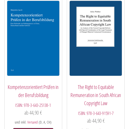
Kompetenzorientiert Prüfen in
The Right to Equitable
der Berufsbildung
Remuneration in South African
Copyright Law
ISBN:
978-3-643-25138-1
ab
44,90
€
ISBN:
978-3-643-91591-7
ab
44,90
€
und inkl.
Versand
(D, A, CH)