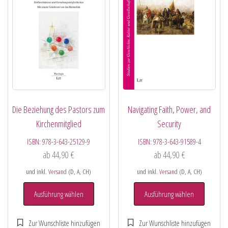
Die Beziehung des Pastors zum
Navigating Faith, Power, and
Kirchenmitglied
Security
ISBN:
978-3-643-25129-9
ISBN:
978-3-643-91589-4
ab
44,90
€
ab
44,90
€
und inkl.
Versand
(D, A, CH)
und inkl.
Versand
(D, A, CH)
Ausführung wählen
Ausführung wählen