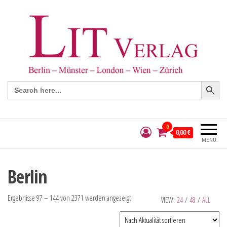
Search Button
Search
for:
0
0,00 €
MENÜ
Berlin
Ergebnisse 97 – 144 von 2371 werden angezeigt
VIEW:
24
/
48
/
ALL