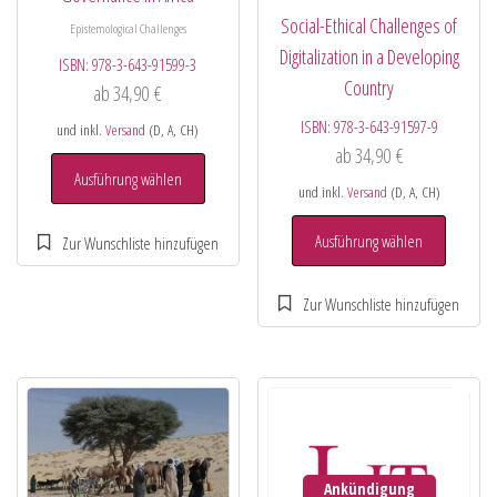
Social-Ethical Challenges of
Epistemological Challenges
Digitalization in a Developing
ISBN:
978-3-643-91599-3
Country
ab
34,90
€
ISBN:
978-3-643-91597-9
und inkl.
Versand
(D, A, CH)
ab
34,90
€
Ausführung wählen
und inkl.
Versand
(D, A, CH)
Ausführung wählen
Ankündigung