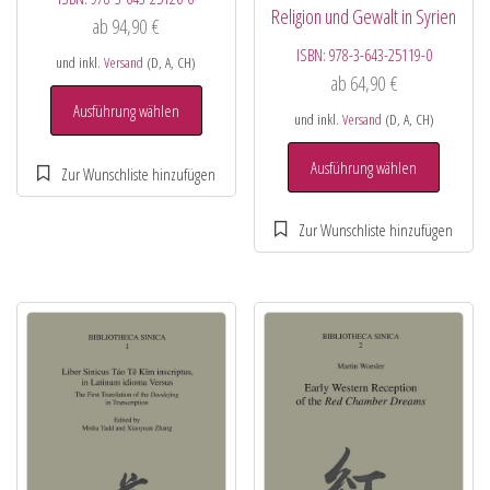
Religion und Gewalt in Syrien
ab
94,90
€
ISBN:
978-3-643-25119-0
und inkl.
Versand
(D, A, CH)
ab
64,90
€
Ausführung wählen
und inkl.
Versand
(D, A, CH)
Ausführung wählen