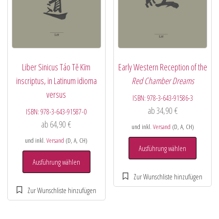
Liber Sinicus Táo Tě Kīm
Early Western Reception of the
inscriptus, in Latinum idioma
Red Chamber Dreams
versus
ISBN:
978-3-643-91586-3
ab
34,90
€
ISBN:
978-3-643-91587-0
ab
64,90
€
und inkl.
Versand
(D, A, CH)
und inkl.
Versand
(D, A, CH)
Ausführung wählen
Ausführung wählen