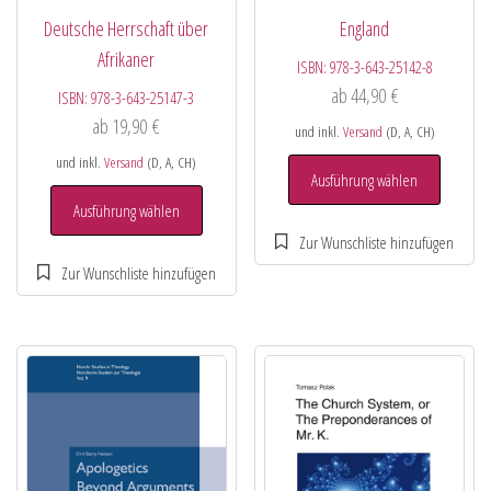
Deutsche Herrschaft über
England
Afrikaner
ISBN:
978-3-643-25142-8
ab
44,90
€
ISBN:
978-3-643-25147-3
ab
19,90
€
und inkl.
Versand
(D, A, CH)
und inkl.
Versand
(D, A, CH)
Ausführung wählen
Ausführung wählen