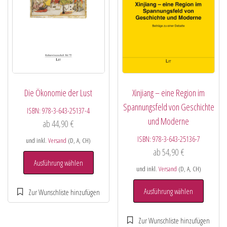
Die Ökonomie der Lust
Xinjiang – eine Region im
Spannungsfeld von Geschichte
ISBN:
978-3-643-25137-4
und Moderne
ab
44,90
€
ISBN:
978-3-643-25136-7
und inkl.
Versand
(D, A, CH)
ab
54,90
€
Ausführung wählen
und inkl.
Versand
(D, A, CH)
Ausführung wählen