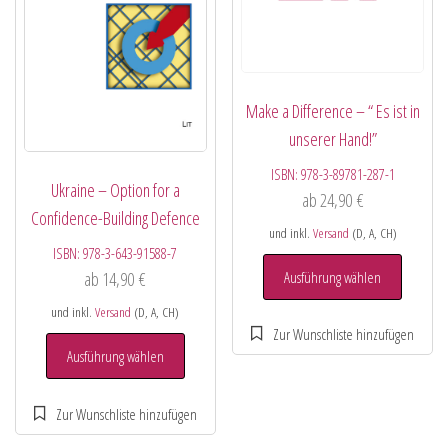
Make a Difference – “ Es ist in
unserer Hand!”
ISBN:
978-3-89781-287-1
Ukraine – Option for a
ab
24,90
€
Confidence-Building Defence
und inkl.
Versand
(D, A, CH)
ISBN:
978-3-643-91588-7
Ausführung wählen
ab
14,90
€
und inkl.
Versand
(D, A, CH)
Ausführung wählen