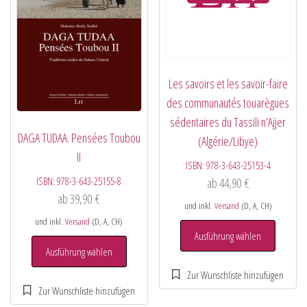
Les savoirs et les savoir-faire
des communautés touarègues
sédentaires du Tassili n’Ajjer
DAGA TUDAA. Pensées Toubou
(Algérie/Libye)
II
ISBN:
978-3-643-25153-4
ISBN:
978-3-643-25155-8
ab
44,90
€
ab
39,90
€
und inkl.
Versand
(D, A, CH)
und inkl.
Versand
(D, A, CH)
Ausführung wählen
Ausführung wählen