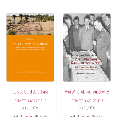
Sols au bord du Sahara
Von Windhuk nach Auschwitz?
ISBN:
978-3-643-25151-0
ISBN:
978-3-643-25149-7
ab
29,90
€
ab
19,90
€
und inkl.
Versand
(D, A, CH)
und inkl.
Versand
(D, A, CH)