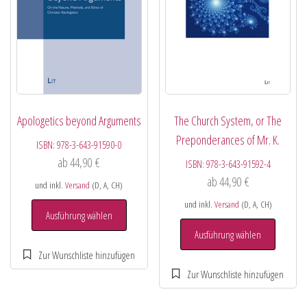
Apologetics beyond Arguments
The Church System, or The
Preponderances of Mr. K.
ISBN:
978-3-643-91590-0
ab
44,90
€
ISBN:
978-3-643-91592-4
ab
44,90
€
und inkl.
Versand
(D, A, CH)
und inkl.
Versand
(D, A, CH)
Ausführung wählen
Ausführung wählen