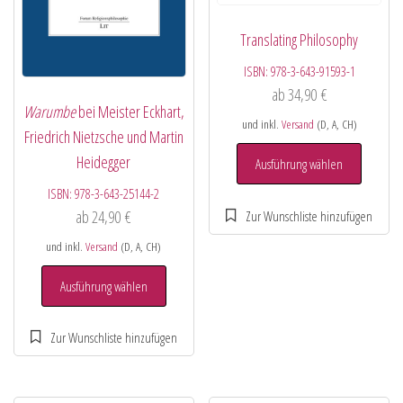
Translating Philosophy
ISBN:
978-3-643-91593-1
ab
34,90
€
Warumbe
bei Meister Eckhart,
und inkl.
Versand
(D, A, CH)
Friedrich Nietzsche und Martin
Heidegger
Ausführung wählen
ISBN:
978-3-643-25144-2
ab
24,90
€
und inkl.
Versand
(D, A, CH)
Ausführung wählen