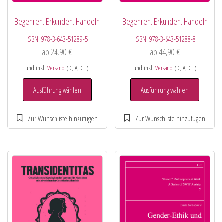
Begehren. Erkunden. Handeln
Begehren. Erkunden. Handeln
ISBN:
978-3-643-51289-5
ISBN:
978-3-643-51288-8
ab
24,90
€
ab
44,90
€
und inkl.
Versand
(D, A, CH)
und inkl.
Versand
(D, A, CH)
Ausführung wählen
Ausführung wählen