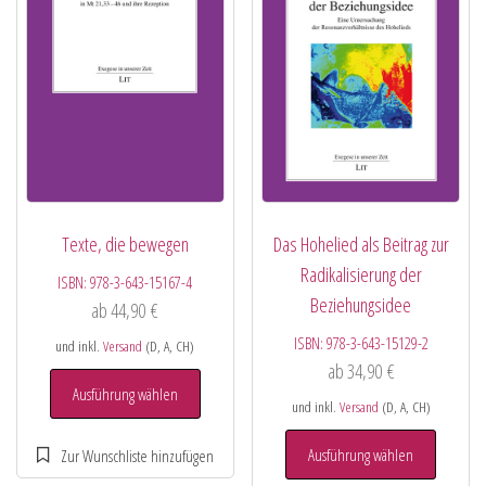
Texte, die bewegen
Das Hohelied als Beitrag zur
Radikalisierung der
ISBN:
978-3-643-15167-4
Beziehungsidee
ab
44,90
€
ISBN:
978-3-643-15129-2
und inkl.
Versand
(D, A, CH)
ab
34,90
€
Ausführung wählen
und inkl.
Versand
(D, A, CH)
Ausführung wählen