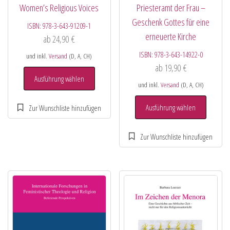
Women’s Religious Voices
Priesteramt der Frau –
Geschenk Gottes für eine
ISBN:
978-3-643-91209-1
erneuerte Kirche
ab
24,90
€
ISBN:
978-3-643-14922-0
und inkl.
Versand
(D, A, CH)
ab
19,90
€
Ausführung wählen
und inkl.
Versand
(D, A, CH)
Ausführung wählen