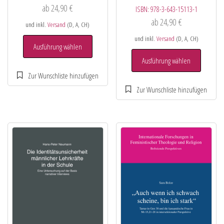
ab
24,90
€
ISBN:
978-3-643-15113-1
ab
24,90
€
und inkl.
Versand
(D, A, CH)
und inkl.
Versand
(D, A, CH)
Ausführung wählen
Ausführung wählen