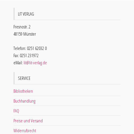
LIT VERLAG
Fresnostr. 2
48159 Münster
Telefon: 0251 62032 0
Fax: 0251 231972
eMail:
lit@lit-verlag.de
SERVICE
Bibliotheken
Buchhandlung
FAQ
Preise und Versand
Widerrufsrecht