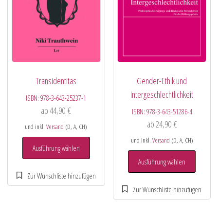
Transidentitas
Gender-Ethik und
Intergeschlechtlichkeit
ISBN:
978-3-643-25237-1
ab
44,90
€
ISBN:
978-3-643-51286-4
ab
24,90
€
und inkl.
Versand
(D, A, CH)
und inkl.
Versand
(D, A, CH)
Ausführung wählen
Ausführung wählen