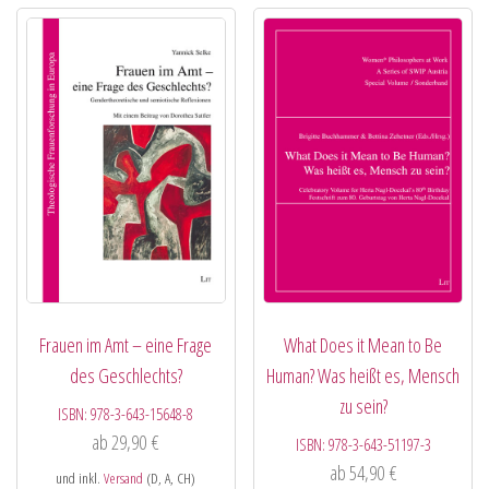
Frauen im Amt – eine Frage
What Does it Mean to Be
des Geschlechts?
Human? Was heißt es, Mensch
zu sein?
ISBN:
978-3-643-15648-8
ab
29,90
€
ISBN:
978-3-643-51197-3
ab
54,90
€
und inkl.
Versand
(D, A, CH)