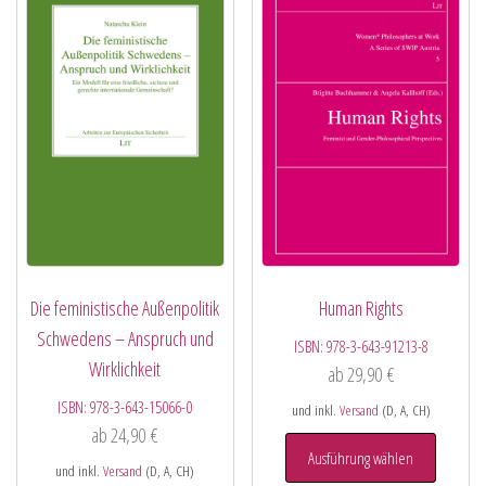
Die feministische Außenpolitik
Human Rights
Schwedens – Anspruch und
ISBN:
978-3-643-91213-8
Wirklichkeit
ab
29,90
€
ISBN:
978-3-643-15066-0
und inkl.
Versand
(D, A, CH)
ab
24,90
€
Ausführung wählen
und inkl.
Versand
(D, A, CH)