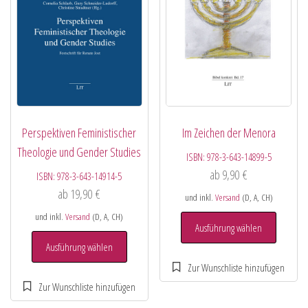
Perspektiven Feministischer
Im Zeichen der Menora
Theologie und Gender Studies
ISBN:
978-3-643-14899-5
ab
9,90
€
ISBN:
978-3-643-14914-5
ab
19,90
€
und inkl.
Versand
(D, A, CH)
und inkl.
Versand
(D, A, CH)
Ausführung wählen
Ausführung wählen