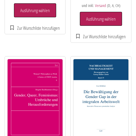
und inkl.
Versand
(D, A, CH)
Ausführung wählen
Ausführung wählen