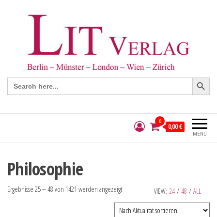
Search Button
Search
for:
0
0,00 €
MENÜ
Philosophie
Ergebnisse 25 – 48 von 1421 werden angezeigt
VIEW:
24
/
48
/
ALL