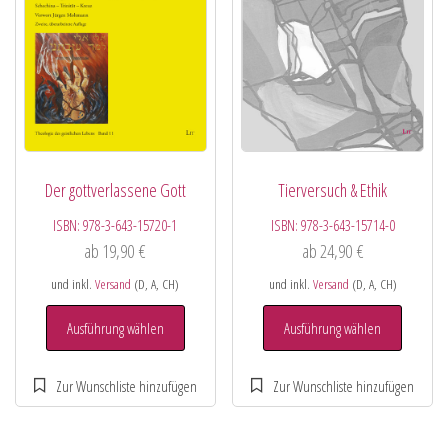
Der gottverlassene Gott
Tierversuch & Ethik
ISBN:
978-3-643-15720-1
ISBN:
978-3-643-15714-0
ab
19,90
€
ab
24,90
€
und inkl.
Versand
(D, A, CH)
und inkl.
Versand
(D, A, CH)
Ausführung wählen
Ausführung wählen