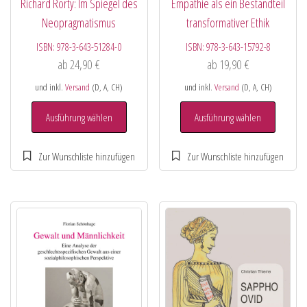
Richard Rorty: Im Spiegel des
Empathie als ein Bestandteil
Neopragmatismus
transformativer Ethik
ISBN:
978-3-643-51284-0
ISBN:
978-3-643-15792-8
ab
24,90
€
ab
19,90
€
und inkl.
Versand
(D, A, CH)
und inkl.
Versand
(D, A, CH)
Ausführung wählen
Ausführung wählen