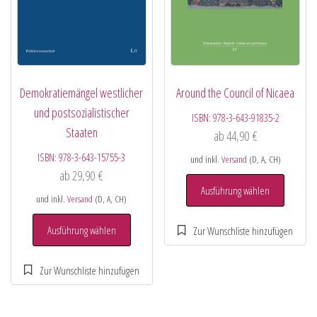
Demokratiemängel westlicher
Around the Council of Nicaea
und postsozialistischer
ISBN:
978-3-643-91835-2
Staaten
ab
44,90
€
ISBN:
978-3-643-15755-3
und inkl.
Versand
(D, A, CH)
ab
29,90
€
Ausführung wählen
und inkl.
Versand
(D, A, CH)
Ausführung wählen