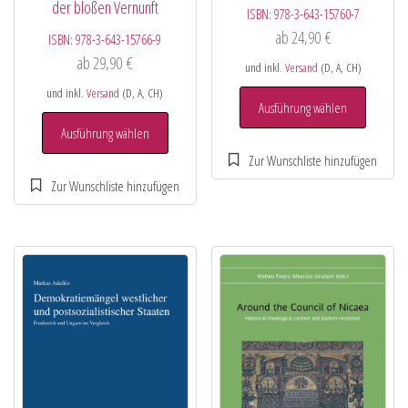
der bloßen Vernunft
ISBN:
978-3-643-15760-7
ab
24,90
€
ISBN:
978-3-643-15766-9
ab
29,90
€
und inkl.
Versand
(D, A, CH)
und inkl.
Versand
(D, A, CH)
Ausführung wählen
Ausführung wählen