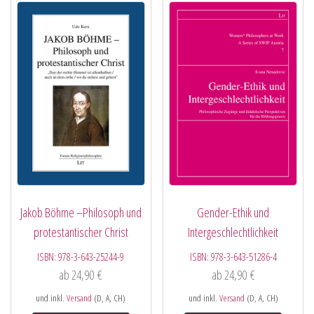
Jakob Böhme –Philosoph und
Gender-Ethik und
protestantischer Christ
Intergeschlechtlichkeit
ISBN:
978-3-643-25244-9
ISBN:
978-3-643-51286-4
ab
24,90
€
ab
24,90
€
und inkl.
Versand
(D, A, CH)
und inkl.
Versand
(D, A, CH)