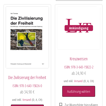
Ankündigung
Kreuzweisen
ISBN:
978-3-643-15822-2
ab
24,90
€
Die Zivilisierung der Freiheit
und inkl.
Versand
(D, A, CH)
ISBN:
978-3-643-15826-0
Ausführung wählen
ab
34,90
€
und inkl.
Versand
(D, A, CH)