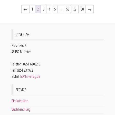
←
1
2
3
4
5
…
58
59
60
→
LIT VERLAG
Fresnostr. 2
48159 Münster
Telefon: 0251 62032 0
Fax: 0251 231972
eMail:
lit@lit-verlag.de
SERVICE
Bibliotheken
Buchhandlung