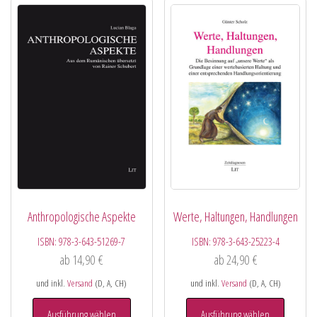
Anthropologische Aspekte
Werte, Haltungen, Handlungen
ISBN:
978-3-643-51269-7
ISBN:
978-3-643-25223-4
ab
14,90
€
ab
24,90
€
und inkl.
Versand
(D, A, CH)
und inkl.
Versand
(D, A, CH)
Ausführung wählen
Ausführung wählen