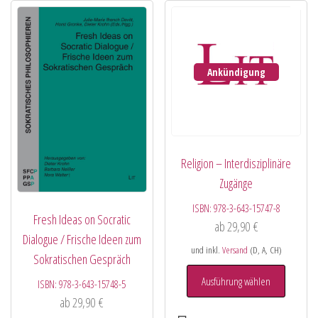
Ankündigung
Religion – Interdisziplinäre
Zugänge
ISBN:
978-3-643-15747-8
Fresh Ideas on Socratic
ab
29,90
€
Dialogue / Frische Ideen zum
und inkl.
Versand
(D, A, CH)
Sokratischen Gespräch
Ausführung wählen
ISBN:
978-3-643-15748-5
ab
29,90
€