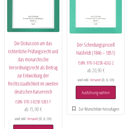
Die Diskussion um das
Der Scheidungsprozeß
richterliche Prüfungsrecht und
Hatzfeldt (1846 – 1851)
das monarchische
ISBN:
978-3-8258-4262-2
Verordnungsrecht als Beitrag
ab
20,90
€
zur Entwicklung der
und inkl.
Versand
(D, A, CH)
Rechtsstaatlichkeit im zweiten
deutschen Kaiserreich
Ausführung wählen
ISBN:
978-3-8258-5383-7
ab
15,90
€
und inkl.
Versand
(D, A, CH)