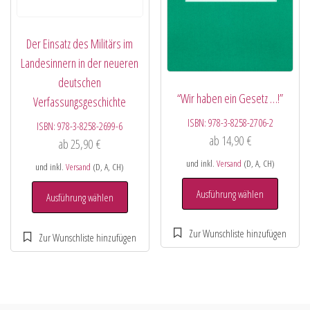
Der Einsatz des Militärs im
Landesinnern in der neueren
deutschen
“Wir haben ein Gesetz …!”
Verfassungsgeschichte
ISBN:
978-3-8258-2706-2
ISBN:
978-3-8258-2699-6
ab
14,90
€
ab
25,90
€
und inkl.
Versand
(D, A, CH)
und inkl.
Versand
(D, A, CH)
Ausführung wählen
Ausführung wählen