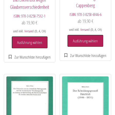
Cappenberg
Glaubensverschiedenheit
ISBN:
978-3-8258-6946-6
ISBN:
978-3-8258-7512-1
ab
19,90
€
ab
19,90
€
und inkl.
Versand
(D, A, CH)
und inkl.
Versand
(D, A, CH)
Ausführung wählen
Ausführung wählen