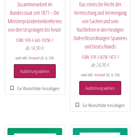
Zusammenarbeit im
Das römische Recht der
Bundesstaat seit 1871 – Die
Vermischung und Vermengung
Ministerpräsidentenkonferenz
von Sachen und sein
von den Ursprüngen bis heute
Nachleben in den heutigen
Zivilrechtsordnungen Spaniens
ISBN:
978-3-643-10358-1
und Deutschlands
ab
14,90
€
ISBN:
978-3-8258-1473-1
und inkl.
Versand
(D, A, CH)
ab
24,90
€
Ausführung wählen
und inkl.
Versand
(D, A, CH)
Ausführung wählen