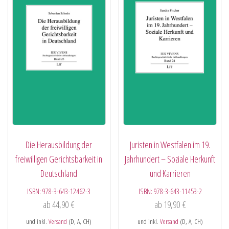
Die Herausbildung der
Juristen in Westfalen im 19.
freiwilligen Gerichtsbarkeit in
Jahrhundert – Soziale Herkunft
Deutschland
und Karrieren
ISBN:
978-3-643-12462-3
ISBN:
978-3-643-11453-2
ab
44,90
€
ab
19,90
€
und inkl.
Versand
(D, A, CH)
und inkl.
Versand
(D, A, CH)