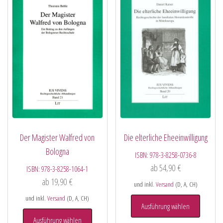
Der Magister Walfred von
Die elterliche Eheeinwilligung
Bologna
ISBN:
978-3-8258-0736-8
ab
54,90
€
ISBN:
978-3-8258-1064-1
ab
19,90
€
und inkl.
Versand
(D, A, CH)
und inkl.
Versand
(D, A, CH)
Ausführung wählen
Ausführung wählen