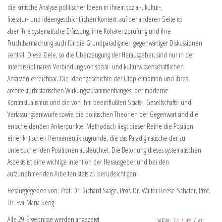
die kritische Analyse politischer Ideen in ihrem sozial-, kultur-,
literatur- und ideengeschichtlichen Kontext; auf der anderen Seite ist
aber ihre systematische Erfassung, ihre Kohärenzprüfung und ihre
Fruchtbarmachung auch für die Grundparadigmen gegenwärtiger Diskussionen
zentral. Diese Ziele, so die Überzeugung der Herausgeber, sind nur in der
interdisziplinären Verbindung von sozial- und kulturwissenschaftlichen
Ansätzen erreichbar. Die Ideengeschichte der Utopietradition und ihres
architekturhistorischen Wirkungszusammenhanges, der moderne
Kontraktualismus und die von ihm beeinflußten Staats-, Gesellschafts- und
Verfassungsentwürfe sowie die politischen Theorien der Gegenwart sind die
entscheidenden Ankerpunkte. Methodisch liegt dieser Reihe die Position
einer kritischen Hermeneutik zugrunde, die das Paradigmatische der zu
untersuchenden Positionen ausleuchtet. Die Betonung dieses systematischen
Aspekts ist eine wichtige Intention der Herausgeber und bei den
aufzunehmenden Arbeiten stets zu berücksichtigen.
Herausgegeben von: Prof. Dr. Richard Saage, Prof. Dr. Walter Reese-Schäfer, Prof.
Dr. Eva-Maria Seng
Alle 29 Ergebnisse werden angezeigt
VIEW:
24
/
48
/
ALL