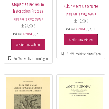
Utopisches Denken im
Kultur Macht Geschichte
historischen Prozess
ISBN:
978-3-8258-8969-6
ISBN:
978-3-8258-9555-6
ab
19,90
€
ab
24,90
€
und inkl.
Versand
(D, A, CH)
und inkl.
Versand
(D, A, CH)
Ausführung wählen
Ausführung wählen