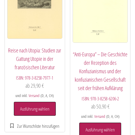
Reise nach Utopia: Studien zur
“Anti-Europa” – Die Geschichte
Gattung Utopie in der
der Rezeption des
französischen Literatur
Konfuzianismus und der
ISBN:
978-3-8258-7977-1
konfuzianischen Gesellschaft
ab
29,90
€
seit der frühen Aufklärung
und inkl.
Versand
(D, A, CH)
ISBN:
978-3-8258-6206-2
ab
50,90
€
Ausführung wählen
und inkl.
Versand
(D, A, CH)
Ausführung wählen