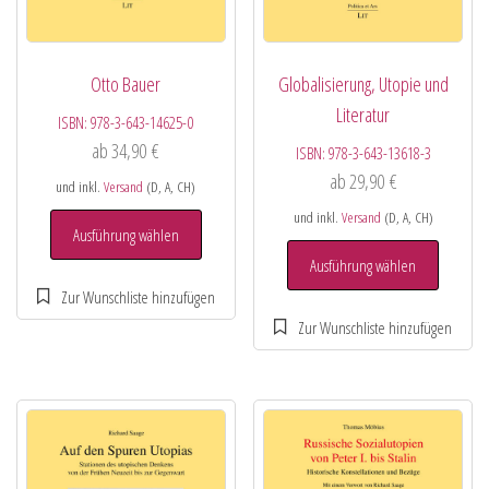
Otto Bauer
Globalisierung, Utopie und
Literatur
ISBN:
978-3-643-14625-0
ab
34,90
€
ISBN:
978-3-643-13618-3
ab
29,90
€
und inkl.
Versand
(D, A, CH)
und inkl.
Versand
(D, A, CH)
Ausführung wählen
Ausführung wählen