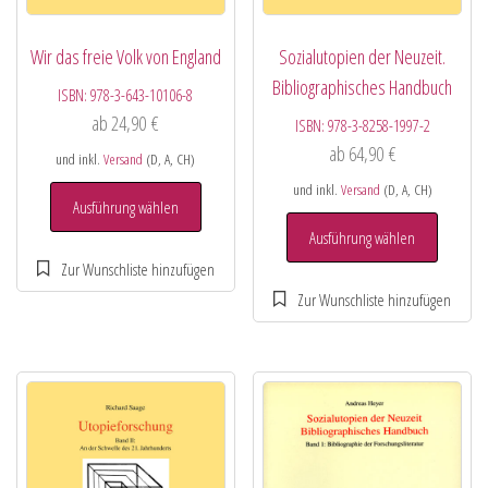
Wir das freie Volk von England
Sozialutopien der Neuzeit.
Bibliographisches Handbuch
ISBN:
978-3-643-10106-8
ab
24,90
€
ISBN:
978-3-8258-1997-2
ab
64,90
€
und inkl.
Versand
(D, A, CH)
und inkl.
Versand
(D, A, CH)
Ausführung wählen
Ausführung wählen