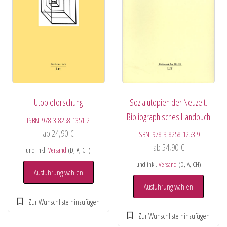
Utopieforschung
Sozialutopien der Neuzeit.
Bibliographisches Handbuch
ISBN:
978-3-8258-1351-2
ab
24,90
€
ISBN:
978-3-8258-1253-9
ab
54,90
€
und inkl.
Versand
(D, A, CH)
und inkl.
Versand
(D, A, CH)
Ausführung wählen
Ausführung wählen