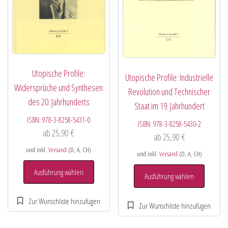
Utopische Profile:
Utopische Profile: Industrielle
Widersprüche und Synthesen
Revolution und Technischer
des 20. Jahrhunderts
Staat im 19. Jahrhundert
ISBN:
978-3-8258-5431-0
ISBN:
978-3-8258-5430-2
ab
25,90
€
ab
25,90
€
und inkl.
Versand
(D, A, CH)
und inkl.
Versand
(D, A, CH)
Ausführung wählen
Ausführung wählen