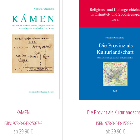
KÁMEN
Die Provinz als Kulturlandscha
ISBN:
978-3-643-25087-2
ISBN:
978-3-643-15337-1
ab
29,90
€
ab
29,90
€