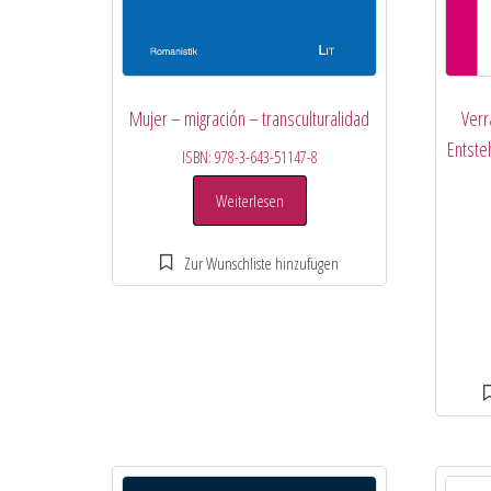
Mujer – migración – transculturalidad
Verr
Entste
ISBN:
978-3-643-51147-8
Weiterlesen