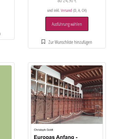
ab
24,90
€
und inkl.
Versand
(D, A, CH)
Ausführung wählen