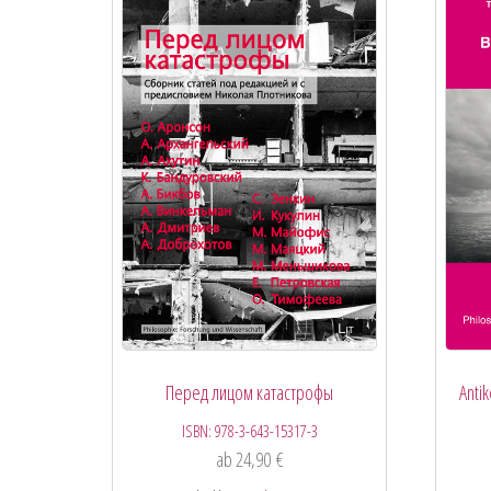
Перед лицом катастрофы
Anti
ISBN:
978-3-643-15317-3
ab
24,90
€