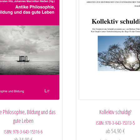
ke Philosophie, Bildung und das
Kollektiv schuldig?
gute Leben
ISBN:
978-3-643-15313-5
ab
54,90
€
ISBN:
978-3-643-15316-6
ab
34,90
€