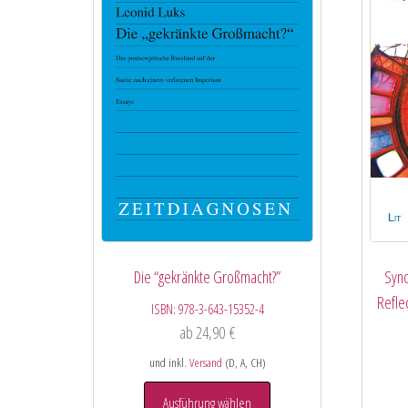
Die “gekränkte Großmacht?”
Syno
Refle
ISBN:
978-3-643-15352-4
ab
24,90
€
und inkl.
Versand
(D, A, CH)
Ausführung wählen