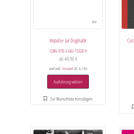
Impulse zur Dogmatik
Cas
ISBN:
978-3-643-15328-9
ab
44,90
€
und inkl.
Versand
(D, A, CH)
Ausführung wählen