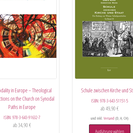
dality in Europe – Theological
Schule zwischen Kirche und St
ctions on the Church on Synodal
ISBN:
978-3-643-51151-5
Paths in Europe
ab
49,90
€
ISBN:
978-3-643-91632-7
und inkl.
Versand
(D, A, CH)
ab
34,90
€
Ausführung wählen