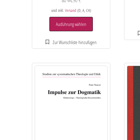
ab
44,90
€
und inkl.
Versand
(D, A, CH)
Ausführung wählen