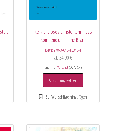
istole”
Religionsloses Christentum – Das
t
Kompendium – Eine Bilanz
ISBN:
978-3-643-15340-1
ab
54,90
€
und inkl.
Versand
(D, A, CH)
Ausführung wählen