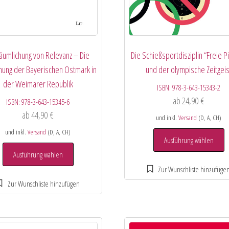
äumlichung von Relevanz – Die
Die Schießsportdisziplin “Freie P
hung der Bayerischen Ostmark in
und der olympische Zeitgeis
der Weimarer Republik
ISBN:
978-3-643-15343-2
ab
24,90
€
ISBN:
978-3-643-15345-6
ab
44,90
€
und inkl.
Versand
(D, A, CH)
und inkl.
Versand
(D, A, CH)
Ausführung wählen
Ausführung wählen