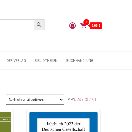
Search Button
0
0,00 €
DER VERLAG
BIBLIOTHEKEN
BUCHHANDLUNG
VIEW:
24
/
48
/
ALL