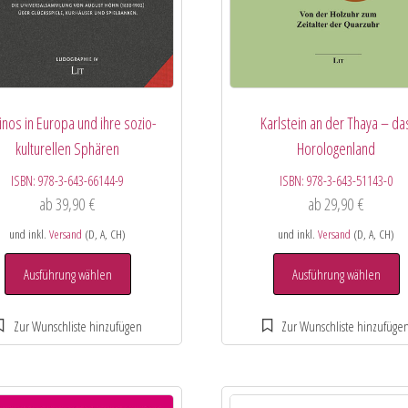
inos in Europa und ihre sozio-
Karlstein an der Thaya – da
kulturellen Sphären
Horologenland
ISBN:
978-3-643-66144-9
ISBN:
978-3-643-51143-0
ab
39,90
€
ab
29,90
€
und inkl.
Versand
(D, A, CH)
und inkl.
Versand
(D, A, CH)
Ausführung wählen
Ausführung wählen