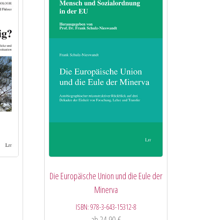
Die Europäische Union und die Eule der
Minerva
ISBN:
978-3-643-15312-8
ab
24,90
€