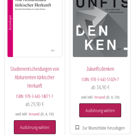
Studienentscheidungen von
Zukunftsdenken
Abiturienten türkischer
ISBN:
978-3-643-51029-7
Herkunft
ab
34,90
€
ISBN:
978-3-643-14871-1
und inkl.
Versand
(D, A, CH)
ab
29,90
€
Ausführung wählen
und inkl.
Versand
(D, A, CH)
Ausführung wählen