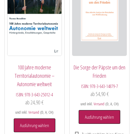
100 Jahre moderne
Die Sorge der Päpste um den
Territorialautonomie –
Frieden
Autonomie weltweit
ISBN:
978-3-643-14879-7
ab
54,90
€
ISBN:
978-3-643-25012-4
ab
24,90
€
und inkl.
Versand
(D, A, CH)
und inkl.
Versand
(D, A, CH)
Ausführung wählen
Ausführung wählen