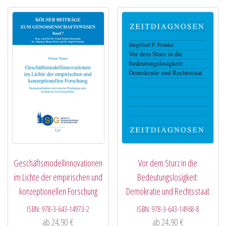
Geschäftsmodellinnovationen
Vor dem Sturz in die
im Lichte der empirischen und
Bedeutungslosigkeit:
konzeptionellen Forschung
Demokratie und Rechtsstaat
ISBN:
978-3-643-14973-2
ISBN:
978-3-643-14968-8
ab
24,90
€
ab
24,90
€