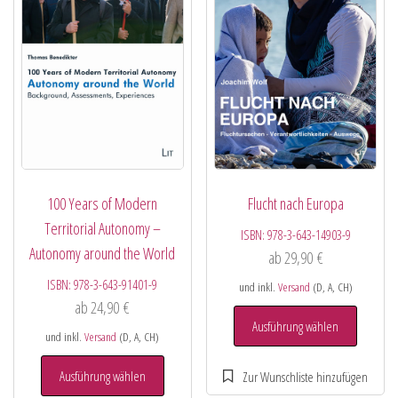
100 Years of Modern
Flucht nach Europa
Territorial Autonomy –
ISBN:
978-3-643-14903-9
Autonomy around the World
ab
29,90
€
ISBN:
978-3-643-91401-9
und inkl.
Versand
(D, A, CH)
ab
24,90
€
Ausführung wählen
und inkl.
Versand
(D, A, CH)
Ausführung wählen