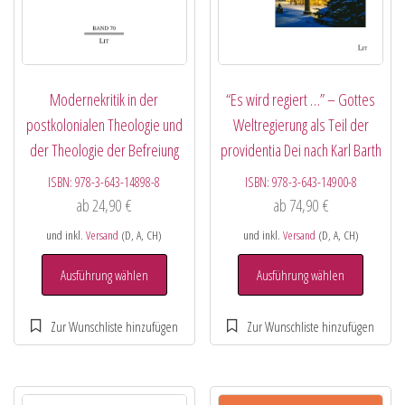
Modernekritik in der
“Es wird regiert …” – Gottes
postkolonialen Theologie und
Weltregierung als Teil der
der Theologie der Befreiung
providentia Dei nach Karl Barth
ISBN:
978-3-643-14898-8
ISBN:
978-3-643-14900-8
ab
24,90
€
ab
74,90
€
und inkl.
Versand
(D, A, CH)
und inkl.
Versand
(D, A, CH)
Ausführung wählen
Ausführung wählen