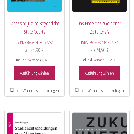
Access to Justice Beyond the
Das Ende des “Goldenen
State Courts
Zeitalters”?
ISBN:
978-3-643-91377-7
ISBN:
978-3-643-14870-4
ab
24,90
€
ab
24,90
€
und inkl.
Versand
(D, A, CH)
und inkl.
Versand
(D, A, CH)
Ausführung wählen
Ausführung wählen