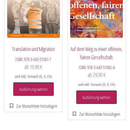
Translation und Migration
Auf dem Weg zu einer offenen,
fairen Gesellschaft
ISBN:
978-3-643-51061-7
ab
19,90
€
ISBN:
978-3-643-51062-4
ab
29,90
€
und inkl.
Versand
(D, A, CH)
und inkl.
Versand
(D, A, CH)
Ausführung wählen
Ausführung wählen