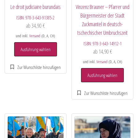
Le droit judiciaire burundais
Vinzenz Brauner – Pfarrer und
Bürgermeister der Stadt
ISBN:
978-3-643-91385-2
Zuckmantel in deutsch-
ab
34,90
€
tschechischer Umbruchszeit
und inkl.
Versand
(D, A, CH)
ISBN:
978-3-643-14912-1
Ausführung wählen
ab
14,90
€
und inkl.
Versand
(D, A, CH)
Ausführung wählen