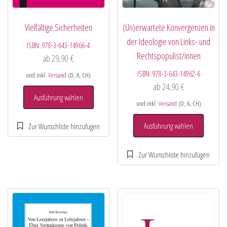
Vielfältige Sicherheiten
(Un)erwartete Konvergenzen in
der Ideologie von Links- und
ISBN:
978-3-643-14966-4
Rechtspopulist/innen
ab
29,90
€
ISBN:
978-3-643-14962-6
und inkl.
Versand
(D, A, CH)
ab
24,90
€
Ausführung wählen
und inkl.
Versand
(D, A, CH)
Ausführung wählen