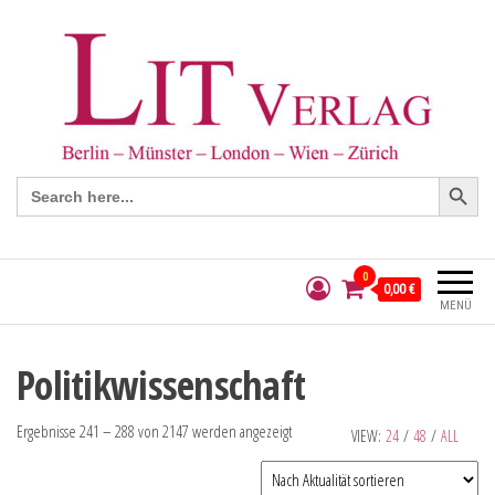
Search Button
Search
for:
0
0,00 €
MENÜ
Politikwissenschaft
Ergebnisse 241 – 288 von 2147 werden angezeigt
VIEW:
24
/
48
/
ALL