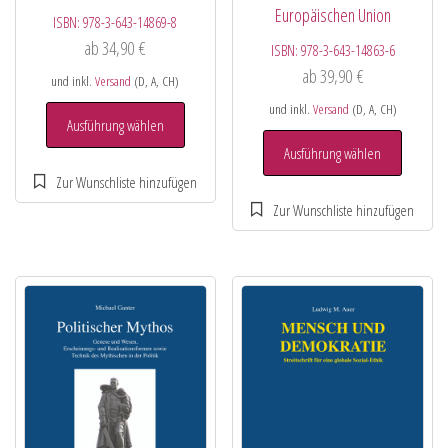
Europäischen Union
ISBN:
978-3-643-14869-8
ab
34,90
€
ISBN:
978-3-643-14863-6
ab
39,90
€
und inkl.
Versand
(D, A, CH)
und inkl.
Versand
(D, A, CH)
Ausführung wählen
Ausführung wählen