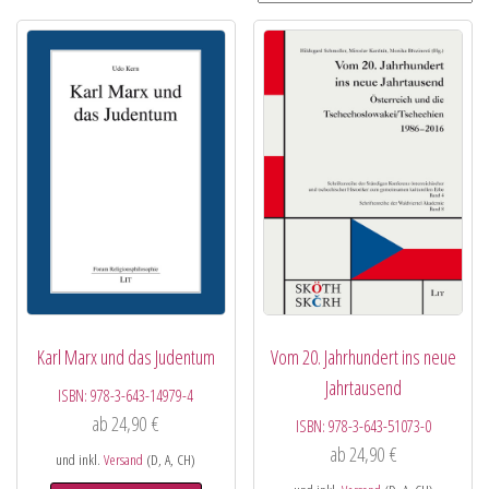
Karl Marx und das Judentum
Vom 20. Jahrhundert ins neue
Jahrtausend
ISBN:
978-3-643-14979-4
ab
24,90
€
ISBN:
978-3-643-51073-0
ab
24,90
€
und inkl.
Versand
(D, A, CH)