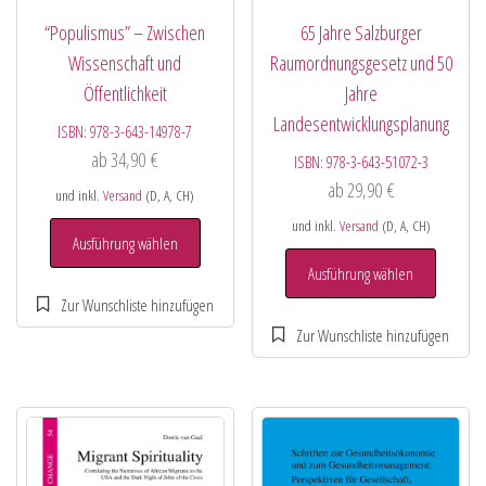
“Populismus” – Zwischen
65 Jahre Salzburger
Wissenschaft und
Raumordnungsgesetz und 50
Öffentlichkeit
Jahre
Landesentwicklungsplanung
ISBN:
978-3-643-14978-7
ab
34,90
€
ISBN:
978-3-643-51072-3
ab
29,90
€
und inkl.
Versand
(D, A, CH)
und inkl.
Versand
(D, A, CH)
Ausführung wählen
Ausführung wählen