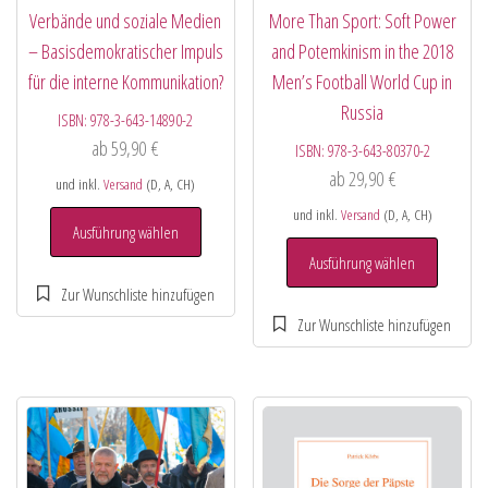
Verbände und soziale Medien
More Than Sport: Soft Power
– Basisdemokratischer Impuls
and Potemkinism in the 2018
für die interne Kommunikation?
Men’s Football World Cup in
Russia
ISBN:
978-3-643-14890-2
ab
59,90
€
ISBN:
978-3-643-80370-2
ab
29,90
€
und inkl.
Versand
(D, A, CH)
und inkl.
Versand
(D, A, CH)
Ausführung wählen
Ausführung wählen