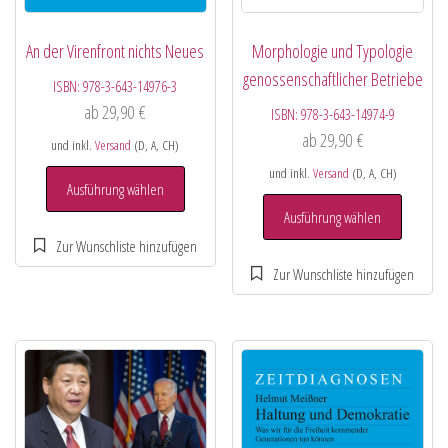
An der Virenfront nichts Neues
Morphologie und Typologie
genossenschaftlicher Betriebe
ISBN:
978-3-643-14976-3
ab
29,90
€
ISBN:
978-3-643-14974-9
ab
29,90
€
und inkl.
Versand
(D, A, CH)
und inkl.
Versand
(D, A, CH)
Ausführung wählen
Ausführung wählen