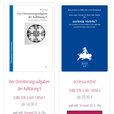
Vier Orientierungsaufgaben
ecclesia victrix?
der Aufklärung II
ISBN:
978-3-643-14950-3
ab
29,90
€
ISBN:
978-3-643-14954-1
ab
14,90
€
und inkl.
Versand
(D, A, CH)
und inkl.
Versand
(D, A, CH)