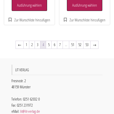
Ausführung wählen
Ausführung wählen
←
1
2
3
4
5
6
7
…
51
52
53
→
LIT VERLAG
Fresnostr. 2
48159 Münster
Telefon: 0251 62032 0
Fax: 0251 231972
eMail:
lit@lit-verlag.de