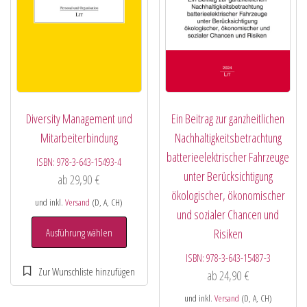
Diversity Management und
Ein Beitrag zur ganzheitlichen
Mitarbeiterbindung
Nachhaltigkeitsbetrachtung
batterieelektrischer Fahrzeuge
ISBN:
978-3-643-15493-4
unter Berücksichtigung
ab
29,90
€
ökologischer, ökonomischer
und inkl.
Versand
(D, A, CH)
und sozialer Chancen und
Ausführung wählen
Risiken
ISBN:
978-3-643-15487-3
ab
24,90
€
und inkl.
Versand
(D, A, CH)