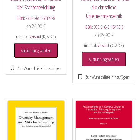
der Stadtentwicklung
die christliche
Unternehmensethik
ISBN:
978-3-643-51176-8
ab
24,90
€
ISBN:
978-3-643-15495-8
ab
29,90
€
und inkl.
Versand
(D, A, CH)
und inkl.
Versand
(D, A, CH)
Ausführung wählen
Ausführung wählen