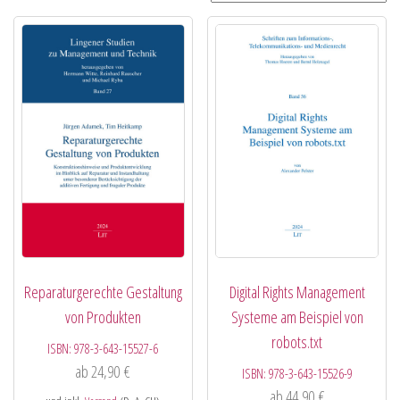
Reparaturgerechte Gestaltung
Digital Rights Management
von Produkten
Systeme am Beispiel von
robots.txt
ISBN:
978-3-643-15527-6
ab
24,90
€
ISBN:
978-3-643-15526-9
ab
44,90
€