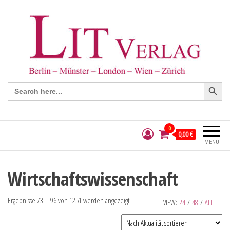
Search Button
Search
for:
0
0,00 €
MENÜ
Wirtschaftswissenschaft
Ergebnisse 73 – 96 von 1251 werden angezeigt
VIEW:
24
/
48
/
ALL