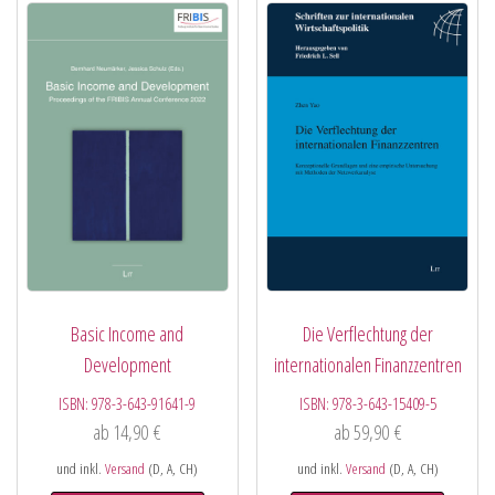
Basic Income and
Die Verflechtung der
Development
internationalen Finanzzentren
ISBN:
978-3-643-91641-9
ISBN:
978-3-643-15409-5
ab
14,90
€
ab
59,90
€
und inkl.
Versand
(D, A, CH)
und inkl.
Versand
(D, A, CH)