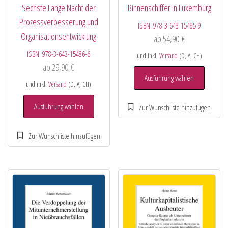
Sechste Lange Nacht der
Binnenschiffer in Luxemburg
Prozessverbesserung und
ISBN:
978-3-643-15485-9
Organisationsentwicklung
ab
54,90
€
ISBN:
978-3-643-15486-6
und inkl.
Versand
(D, A, CH)
ab
29,90
€
Ausführung wählen
und inkl.
Versand
(D, A, CH)
Ausführung wählen