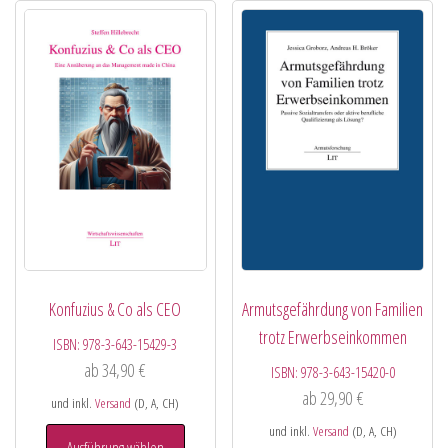
Konfuzius & Co als CEO
Armutsgefährdung von Familien
trotz Erwerbseinkommen
ISBN:
978-3-643-15429-3
ab
34,90
€
ISBN:
978-3-643-15420-0
ab
29,90
€
und inkl.
Versand
(D, A, CH)
und inkl.
Versand
(D, A, CH)
Ausführung wählen