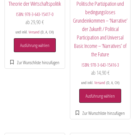
Theorie der Wirtschaftspolitik
Politische Partizipation und
bedingungsloses
ISBN:
978-3-643-15417-0
Grundeinkommen – ‘Narrative’
ab
29,90
€
der Zukunft / Political
und inkl.
Versand
(D, A, CH)
Participation and Universal
Ausführung wählen
Basic Income – ‘Narratives’ of
the Future
ISBN:
978-3-643-15416-3
ab
14,90
€
und inkl.
Versand
(D, A, CH)
Ausführung wählen