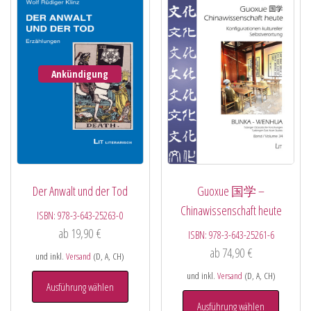
Ankündigung
Der Anwalt und der Tod
Guoxue 国学 –
Chinawissenschaft heute
ISBN:
978-3-643-25263-0
ab
19,90
€
ISBN:
978-3-643-25261-6
ab
74,90
€
und inkl.
Versand
(D, A, CH)
und inkl.
Versand
(D, A, CH)
Ausführung wählen
Ausführung wählen