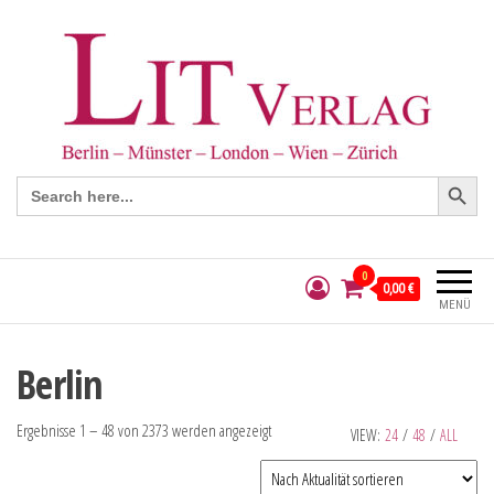
Search Button
Search
for:
0
0,00 €
MENÜ
Berlin
Ergebnisse 1 – 48 von 2373 werden angezeigt
VIEW:
24
/
48
/
ALL