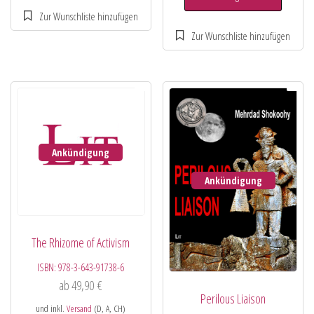
Ankündigung
Ankündigung
The Rhizome of Activism
ISBN:
978-3-643-91738-6
ab
49,90
€
Perilous Liaison
und inkl.
Versand
(D, A, CH)