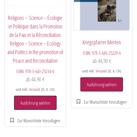
Religions – Science – Écologie
et Politique dans la Promotion
de la Paix et la Réconciliation.
Kriegspfarrer Merten
Religion – Science – Ecology
and Politics in the promotion of
ISBN:
978-3-643-25229-6
Peace and Reconciliation
ab
44,90
€
und inkl.
Versand
(D, A, CH)
ISBN:
978-3-643-25234-0
ab
44,90
€
Ausführung wählen
und inkl.
Versand
(D, A, CH)
Ausführung wählen