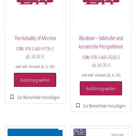
The Actuality of Mission
Abraham – biblische und
koranische Perspektiven
ISBN:
978-3-643-91739-3
ab
34,90
€
ISBN:
978-3-643-25262-3
ab
44,90
€
und inkl.
Versand
(D, A, CH)
und inkl.
Versand
(D, A, CH)
Ausführung wählen
Ausführung wählen