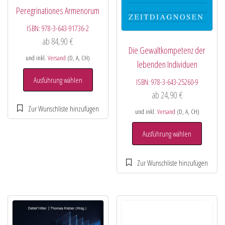
Peregrinationes Armenorum
ISBN:
978-3-643-91736-2
ab
84,90
€
Die Gewaltkompetenz der
und inkl.
Versand
(D, A, CH)
lebenden Individuen
Ausführung wählen
ISBN:
978-3-643-25260-9
ab
24,90
€
und inkl.
Versand
(D, A, CH)
Ausführung wählen