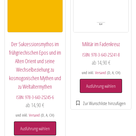
Der Sukzessionsmythos im
Militär im Fadenkreuz
frühgriechischen Epos und im
ISBN:
978-3-643-25241-8
Alten Orient und seine
ab
14,90
€
Wechselbeziehung zu
und inkl.
Versand
(D, A, CH)
kosmogonischen Mythen und
zu Weltaltermythen
Ausführung wählen
ISBN:
978-3-643-25245-6
ab
14,90
€
und inkl.
Versand
(D, A, CH)
Ausführung wählen