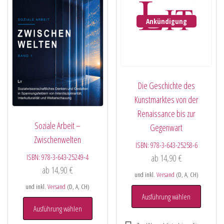
Ankündigung
Die Geschichte des
Kunstmarktes von der
Renaissance bis zur
Soziale Arbeit –
Gegenwart
Zwischenwelten
ISBN:
978-3-643-25258-6
ISBN:
978-3-643-25249-4
ab
14,90
€
ab
14,90
€
und inkl.
Versand
(D, A, CH)
und inkl.
Versand
(D, A, CH)
Ausführung wählen
Ausführung wählen