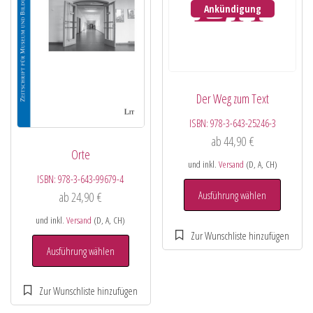
Ankündigung
Der Weg zum Text
ISBN:
978-3-643-25246-3
ab
44,90
€
Orte
und inkl.
Versand
(D, A, CH)
ISBN:
978-3-643-99679-4
Ausführung wählen
ab
24,90
€
und inkl.
Versand
(D, A, CH)
Ausführung wählen