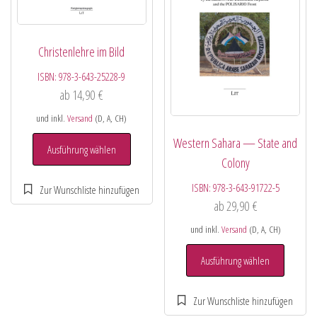
Christenlehre im Bild
ISBN:
978-3-643-25228-9
ab
14,90
€
und inkl.
Versand
(D, A, CH)
Western Sahara — State and
Ausführung wählen
Colony
ISBN:
978-3-643-91722-5
ab
29,90
€
und inkl.
Versand
(D, A, CH)
Ausführung wählen