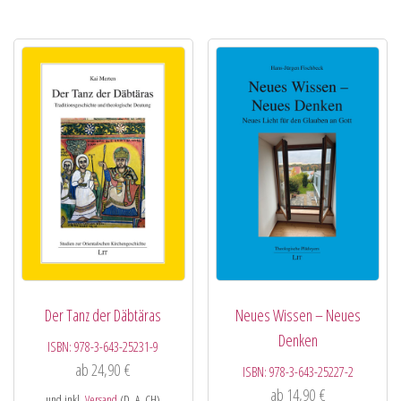
Der Tanz der Däbtäras
Neues Wissen – Neues
Denken
ISBN:
978-3-643-25231-9
ab
24,90
€
ISBN:
978-3-643-25227-2
ab
14,90
€
und inkl.
Versand
(D, A, CH)