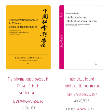
Transformationsprozesse in
Intellektuelle und
China – China in
Intellektualismus im Iran
Transformation
ISBN:
978-3-643-25235-7
ab
49,90
€
ISBN:
978-3-643-25233-3
ab
24,90
€
und inkl.
Versand
(D, A, CH)