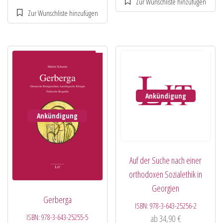
Ankündigung
Ankündigung
Auf der Suche nach einer
orthodoxen Sozialethik in
Georgien
Gerberga
ISBN:
978-3-643-25256-2
ISBN:
978-3-643-25255-5
ab
34,90
€