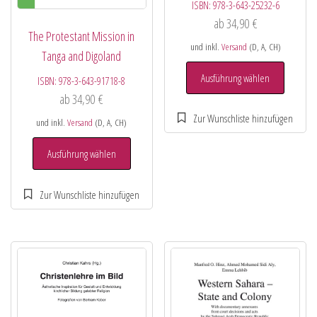
ISBN:
978-3-643-25232-6
ab
34,90
€
The Protestant Mission in
und inkl.
Versand
(D, A, CH)
Tanga and Digoland
Ausführung wählen
ISBN:
978-3-643-91718-8
ab
34,90
€
und inkl.
Versand
(D, A, CH)
Ausführung wählen