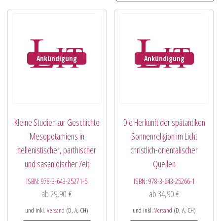
Ankündigung
Ankündigung
Kleine Studien zur Geschichte
Die Herkunft der spätantiken
Mesopotamiens in
Sonnenreligion im Licht
hellenistischer, parthischer
christlich-orientalischer
und sasanidischer Zeit
Quellen
ISBN:
978-3-643-25271-5
ISBN:
978-3-643-25266-1
ab
29,90
€
ab
34,90
€
und inkl.
Versand
(D, A, CH)
und inkl.
Versand
(D, A, CH)