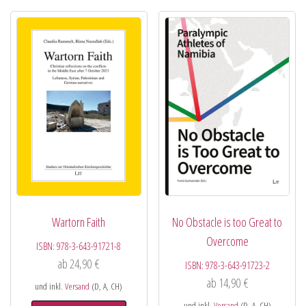
Wartorn Faith
No Obstacle is too Great to
Overcome
ISBN:
978-3-643-91721-8
ab
24,90
€
ISBN:
978-3-643-91723-2
ab
14,90
€
und inkl.
Versand
(D, A, CH)
und inkl.
Versand
(D, A, CH)