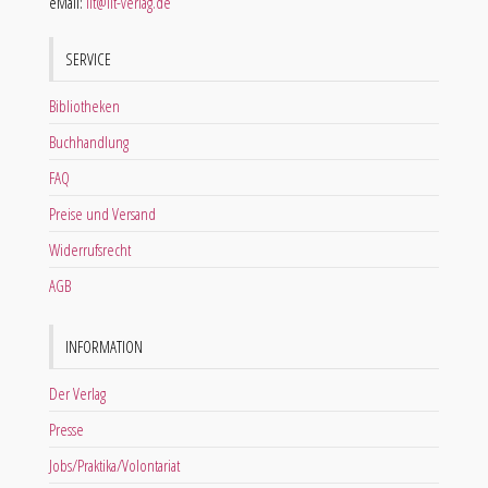
eMail:
lit@lit-verlag.de
SERVICE
Bibliotheken
Buchhandlung
FAQ
Preise und Versand
Widerrufsrecht
AGB
INFORMATION
Der Verlag
Presse
Jobs/Praktika/Volontariat