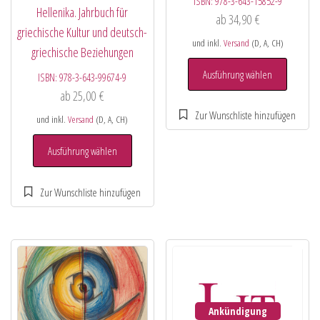
ISBN:
978-3-643-15852-9
Hellenika. Jahrbuch für
ab
34,90
€
griechische Kultur und deutsch-
und inkl.
Versand
(D, A, CH)
griechische Beziehungen
Ausführung wählen
ISBN:
978-3-643-99674-9
ab
25,00
€
und inkl.
Versand
(D, A, CH)
Ausführung wählen
Ankündigung