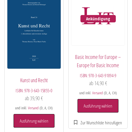
Ankündigung
Basic Income for Europe –
Europe for Basic Income
ISBN:
978-3-643-91894-9
Kunst und Recht
ab
14,90
€
ISBN:
978-3-643-15855-0
und inkl.
Versand
(D, A, CH)
ab
39,90
€
Ausführung wählen
und inkl.
Versand
(D, A, CH)
Ausführung wählen