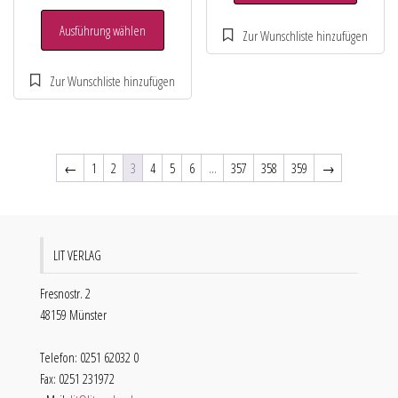
Ausführung wählen
←
1
2
3
4
5
6
…
357
358
359
→
LIT VERLAG
Fresnostr. 2
48159 Münster
Telefon: 0251 62032 0
Fax: 0251 231972