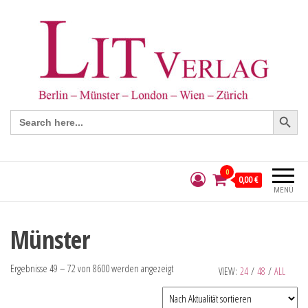
Search Button
Search
for:
0
0,00 €
MENÜ
Münster
Ergebnisse 49 – 72 von 8600 werden angezeigt
VIEW:
24
/
48
/
ALL