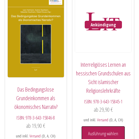
Ankündigung
Interreligiöses Lernen an
hessischen Grundschulen aus
Sicht islamischer
Das Bedingungslose
Religionslehrkräfte
Grundeinkommen als
ISBN:
978-3-643-15845-1
ökonomisches Narrativ?
ab
29,90
€
ISBN:
978-3-643-15846-8
und inkl.
Versand
(D, A, CH)
ab
19,90
€
Ausführung wählen
und inkl.
Versand
(D, A, CH)