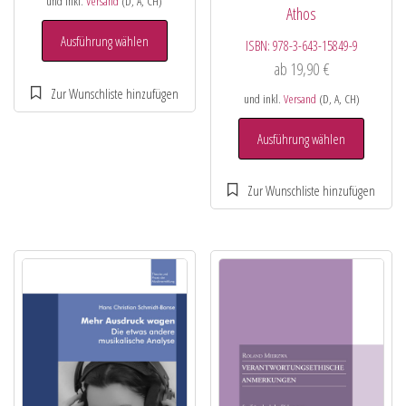
und inkl.
Versand
(D, A, CH)
Athos
Ausführung wählen
ISBN:
978-3-643-15849-9
ab
19,90
€
und inkl.
Versand
(D, A, CH)
Ausführung wählen