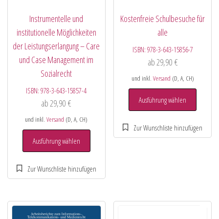
Instrumentelle und
Kostenfreie Schulbesuche für
institutionelle Möglichkeiten
alle
der Leistungserlangung – Care
ISBN:
978-3-643-15856-7
und Case Management im
ab
29,90
€
Sozialrecht
und inkl.
Versand
(D, A, CH)
ISBN:
978-3-643-15857-4
Ausführung wählen
ab
29,90
€
und inkl.
Versand
(D, A, CH)
Ausführung wählen