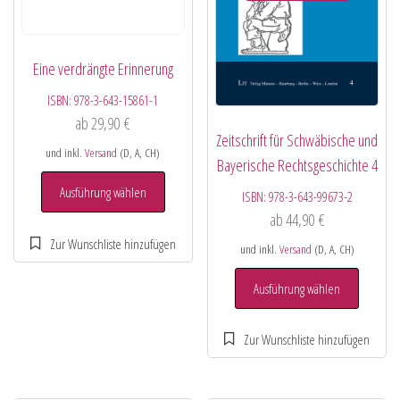
Eine verdrängte Erinnerung
ISBN:
978-3-643-15861-1
ab
29,90
€
Zeitschrift für Schwäbische und
und inkl.
Versand
(D, A, CH)
Bayerische Rechtsgeschichte 4
Ausführung wählen
ISBN:
978-3-643-99673-2
ab
44,90
€
und inkl.
Versand
(D, A, CH)
Ausführung wählen