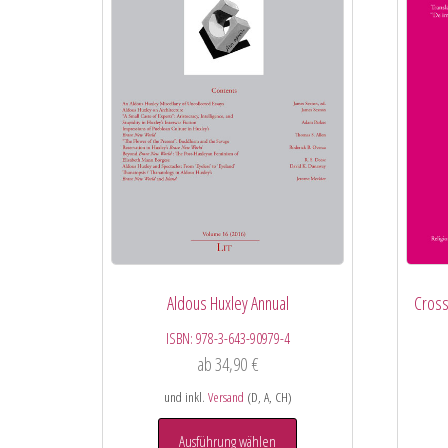
Aldous Huxley Annual
Cross
ISBN:
978-3-643-90979-4
ab
34,90
€
und inkl.
Versand
(D, A, CH)
Ausführung wählen