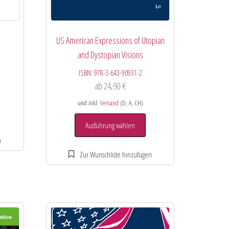
US American Expressions of Utopian
and Dystopian Visions
ISBN:
978-3-643-90931-2
ab
24,90
€
und inkl.
Versand
(D, A, CH)
Ausführung wählen