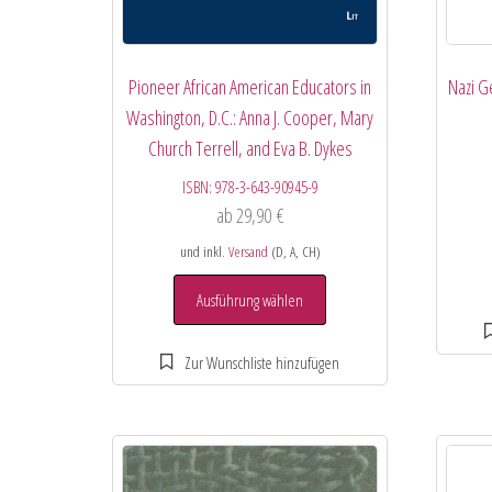
Pioneer African American Educators in
Nazi G
Washington, D.C.: Anna J. Cooper, Mary
Church Terrell, and Eva B. Dykes
ISBN:
978-3-643-90945-9
ab
29,90
€
und inkl.
Versand
(D, A, CH)
Ausführung wählen