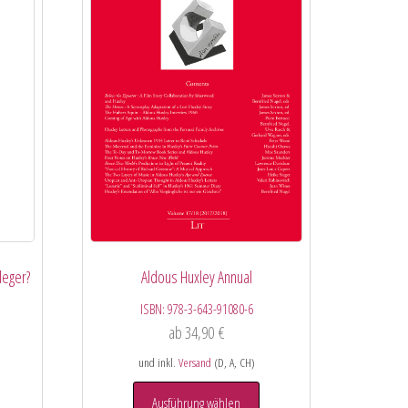
leger?
Aldous Huxley Annual
ISBN:
978-3-643-91080-6
ab
34,90
€
und inkl.
Versand
(D, A, CH)
Ausführung wählen