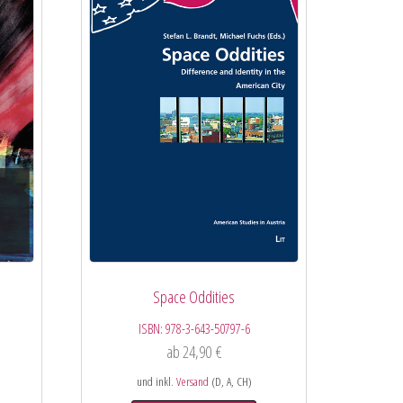
Space Oddities
ISBN:
978-3-643-50797-6
ab
24,90
€
und inkl.
Versand
(D, A, CH)