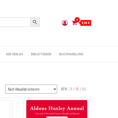
Search Button
0
0,00 €
DER VERLAG
BIBLIOTHEKEN
BUCHHANDLUNG
VIEW:
24
/
48
/
ALL