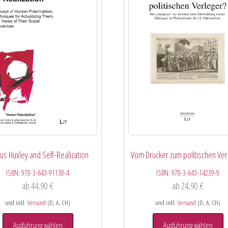
us Huxley and Self-Realization
Vom Drucker zum politischen Ver
ISBN:
978-3-643-91138-4
ISBN:
978-3-643-14239-9
ab
44,90
€
ab
24,90
€
und inkl.
Versand
(D, A, CH)
und inkl.
Versand
(D, A, CH)
Ausführung wählen
Ausführung wählen