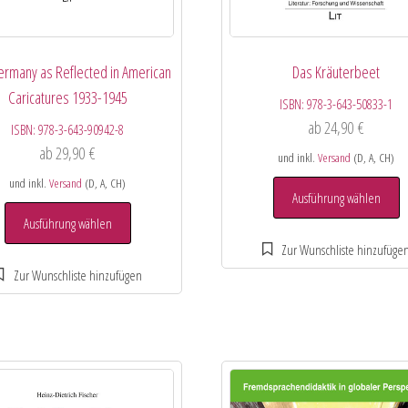
ermany as Reflected in American
Das Kräuterbeet
Caricatures 1933-1945
ISBN:
978-3-643-50833-1
ab
24,90
€
ISBN:
978-3-643-90942-8
ab
29,90
€
und inkl.
Versand
(D, A, CH)
und inkl.
Versand
(D, A, CH)
Ausführung wählen
Ausführung wählen