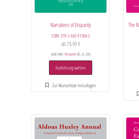
Narratives of Disparity
The N
ISBN:
978-3-643-91004-2
ab
29,90
€
und inkl.
Versand
(D, A, CH)
Ausführung wählen