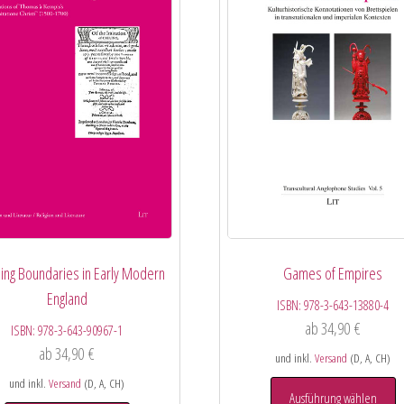
ing Boundaries in Early Modern
Games of Empires
England
ISBN:
978-3-643-13880-4
ab
34,90
€
ISBN:
978-3-643-90967-1
ab
34,90
€
und inkl.
Versand
(D, A, CH)
und inkl.
Versand
(D, A, CH)
Ausführung wählen