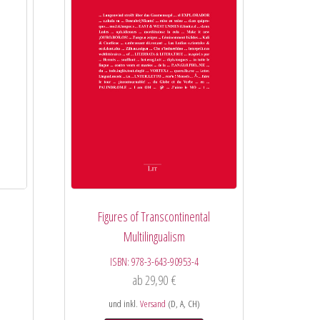
Figures of Transcontinental
Multilingualism
ISBN:
978-3-643-90953-4
ab
29,90
€
und inkl.
Versand
(D, A, CH)