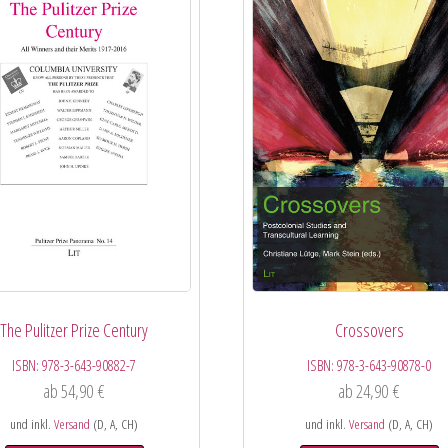
The Pulitzer Prize Century
Crossovers
ISBN:
978-3-643-90882-7
ISBN:
978-3-643-90878-0
ab
54,90
€
ab
24,90
€
und inkl.
Versand
(D, A, CH)
und inkl.
Versand
(D, A, CH)