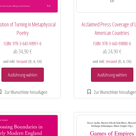
otion of Turning in Metaphysical
Acclaimed Press Coverage of L
Poetry
American Countries
ISBN:
978-3-643-90991-6
ISBN:
978-3-643-90988-6
ab
34,90
€
ab
24,90
€
und inkl.
Versand
(D, A, CH)
und inkl.
Versand
(D, A, CH)
Ausführung wählen
Ausführung wählen