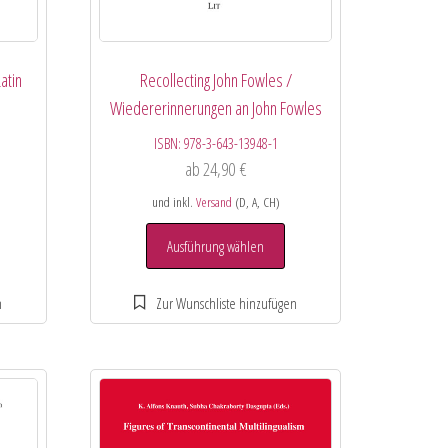
atin
Recollecting John Fowles /
Wiedererinnerungen an John Fowles
ISBN:
978-3-643-13948-1
ab
24,90
€
und inkl.
Versand
(D, A, CH)
Ausführung wählen